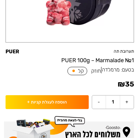
תערובת תה
PUER
PUER 100g – Marmalade №1
בטעם:
מרמלדה
|
חוזק
קל
₪
35
-
1
+
הוספה לעגלת קניות
+