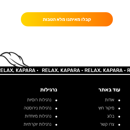
כאן מקבלים יותר — הטבות, עדכונים והפתעות בלעדיות.
קבלו מאיתנו מלא הטבות
AX, KAPARA •
RELAX, KAPARA •
RELAX, KAPARA •
REL
עוד באתר
נרגילות
אודות
נרגילות רוסיות
מיקור חוץ
נרגילות נירוסטה
בלוג
נרגילות מיוחדות
צרו קשר
נרגילות יוקרתיות