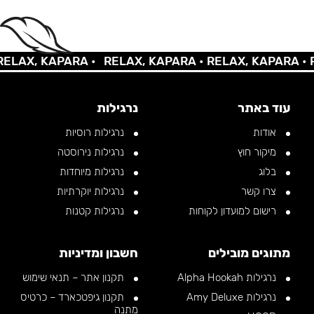
AX, KAPARA •
RELAX, KAPARA •
RELAX, KAPARA •
REL
עוד באתר
נרגילות
אודות
נרגילות רוסיות
מיקור חוץ
נרגילות נירוסטה
בלוג
נרגילות מיוחדות
צרו קשר
נרגילות יוקרתיות
רישום למועדון לקוחות
נרגילות קטנות
מתוגים מובילים
חשבון ומדיניות
נרגילות Alpha Hookah
תקנון אתר – תנאי שימוש
נרגילות Amy Deluxe
תקנון גיפטכארד – כרטיס
מתנה