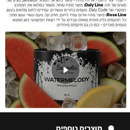
- עמיד יותר לחום - אריזה נוחה - מיוצר בישראל המותג Salvador מציע שני
סוגים של תה:
Daly Line:
מיוצר מתה שחור, משמר במלואו את המתכון
המקורי של Daly Code: טעמים בהירים ועשירים, עמידים לחום ומלאים בעשן.
Rose Line:
מיוצר מתה אדום עמיד לחום, חוזק קל, טעם עשיר ועשן סמיך.
כל הטעמים בליין פותחו מאפס ונבדקו על ידי הצוות המקצועי. כאן תמצאו
טעמים מוכרים - כמו כן גם מיקסים מיוחדים.
מוצרים נוספים