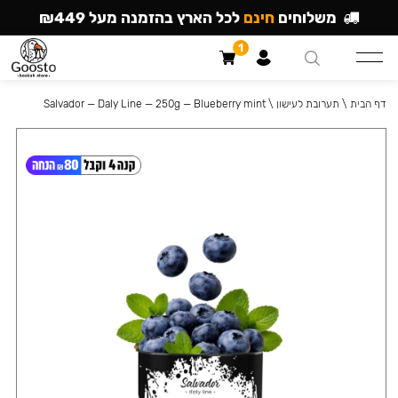
משלוחים
חינם
לכל הארץ בהזמנה מעל ₪449
1
דף הבית
\
תערובת לעישון
\
Salvador — Daly Line — 250g — Blueberry mint