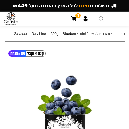
משלוחים
חינם
לכל הארץ בהזמנה מעל ₪449
1
דף הבית
\
תערובת לעישון
\
Salvador — Daly Line — 250g — Blueberry mint