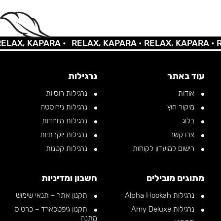
AX, KAPARA •
RELAX, KAPARA •
RELAX, KAPARA •
REL
עוד באתר
נרגילות
אודות
נרגילות רוסיות
מיקור חוץ
נרגילות נירוסטה
בלוג
נרגילות מיוחדות
צרו קשר
נרגילות יוקרתיות
רישום למועדון לקוחות
נרגילות קטנות
מתוגים מובילים
חשבון ומדיניות
נרגילות Alpha Hookah
תקנון אתר – תנאי שימוש
נרגילות Amy Deluxe
תקנון גיפטכארד – כרטיס
מתנה