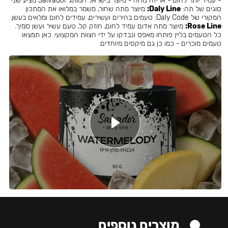
- עמיד יותר לחום - אריזה נוחה - מיוצר בישראל המותג Salvador מציע שני
סוגים של תה:
Daly Line:
מיוצר מתה שחור, משמר במלואו את המתכון
המקורי של Daly Code: טעמים בהירים ועשירים, עמידים לחום ומלאים בעשן.
Rose Line:
מיוצר מתה אדום עמיד לחום, חוזק קל, טעם עשיר ועשן סמיך.
כל הטעמים בליין פותחו מאפס ונבדקו על ידי הצוות המקצועי. כאן תמצאו
טעמים מוכרים - כמו כן גם מיקסים מיוחדים.
מוצרים נוספים