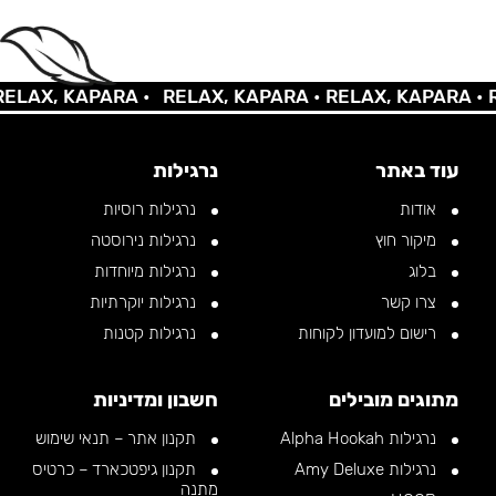
AX, KAPARA •
RELAX, KAPARA •
RELAX, KAPARA •
REL
עוד באתר
נרגילות
אודות
נרגילות רוסיות
מיקור חוץ
נרגילות נירוסטה
בלוג
נרגילות מיוחדות
צרו קשר
נרגילות יוקרתיות
רישום למועדון לקוחות
נרגילות קטנות
מתוגים מובילים
חשבון ומדיניות
נרגילות Alpha Hookah
תקנון אתר – תנאי שימוש
נרגילות Amy Deluxe
תקנון גיפטכארד – כרטיס
מתנה