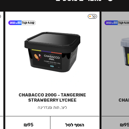
קל
CHABACCO 200G – TANGERINE
STRAWBERRY LYCHEE
CHA
ליצ׳, תות ומנדרינה
9
₪
הוסף לסל
95
₪