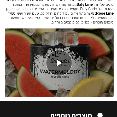
- עמיד יותר לחום - אריזה נוחה - מיוצר בישראל המותג Salvador מציע שני
סוגים של תה:
Daly Line:
מיוצר מתה שחור, משמר במלואו את המתכון
המקורי של Daly Code: טעמים בהירים ועשירים, עמידים לחום ומלאים בעשן.
Rose Line:
מיוצר מתה אדום עמיד לחום, חוזק קל, טעם עשיר ועשן סמיך.
כל הטעמים בליין פותחו מאפס ונבדקו על ידי הצוות המקצועי. כאן תמצאו
טעמים מוכרים - כמו כן גם מיקסים מיוחדים.
מוצרים נוספים