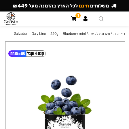
משלוחים
חינם
לכל הארץ בהזמנה מעל ₪449
1
דף הבית
\
תערובת לעישון
\
Salvador — Daly Line — 250g — Blueberry mint