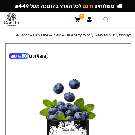
משלוחים
חינם
לכל הארץ בהזמנה מעל ₪449
1
דף הבית
\
תערובת לעישון
\
Salvador — Daly Line — 250g — Blueberry mint