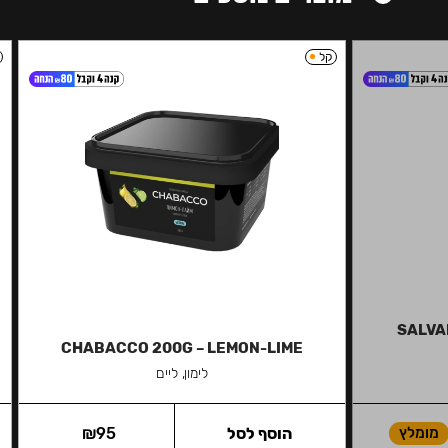
קל
SALVAD
CHABACCO 200G – LEMON-LIME
לימון, ליים
מומלץ
הוסף לסל
95
₪