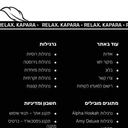
AX, KAPARA •
RELAX, KAPARA •
RELAX, KAPARA •
REL
עוד באתר
נרגילות
אודות
נרגילות רוסיות
מיקור חוץ
נרגילות נירוסטה
בלוג
נרגילות מיוחדות
צרו קשר
נרגילות יוקרתיות
רישום למועדון לקוחות
נרגילות קטנות
מתוגים מובילים
חשבון ומדיניות
נרגילות Alpha Hookah
תקנון אתר – תנאי שימוש
נרגילות Amy Deluxe
תקנון גיפטכארד – כרטיס
מתנה