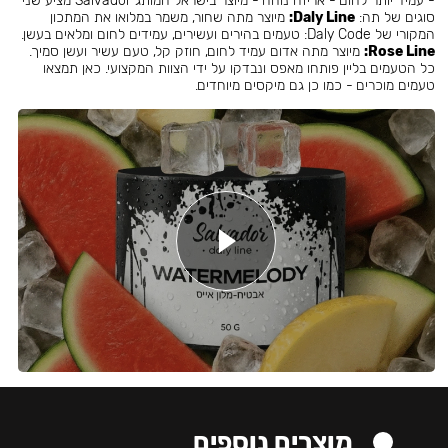
- עמיד יותר לחום - אריזה נוחה - מיוצר בישראל המותג Salvador מציע שני
סוגים של תה:
Daly Line:
מיוצר מתה שחור, משמר במלואו את המתכון
המקורי של Daly Code: טעמים בהירים ועשירים, עמידים לחום ומלאים בעשן.
Rose Line:
מיוצר מתה אדום עמיד לחום, חוזק קל, טעם עשיר ועשן סמיך.
כל הטעמים בליין פותחו מאפס ונבדקו על ידי הצוות המקצועי. כאן תמצאו
טעמים מוכרים - כמו כן גם מיקסים מיוחדים.
מוצרים נוספים