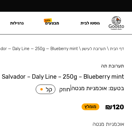
גוסטו לבית
מבצעים
נרגילות
דף הבית
\
תערובת לעישון
\
ador — Daly Line — 250g — Blueberry mint
תערובת תה
Salvador – Daly Line – 250g – Blueberry mint
בטעם:
אוכמניות מנטה
|
חוזק
קל
₪
120
מומלץ
אוכמניות מנטה