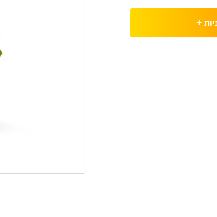
יות
+