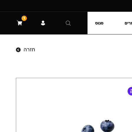
1
רים
סנוס
חזרה