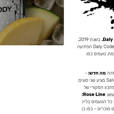
בשנת 2019,
זו הייתה תערובת התה הראשונה שהובאה מרוסיה לישראל. Daly Code הפתיעה
מת. טעמים כמו
 זהה
מה חדש:
-
עמיד יותר לחום - אריזה נוחה - מיוצר בישראל המותג Salvador מציע שני סוגים
תכון המקורי של
Rose Line:
 כל הטעמים בליין
 מוכרים - כמו כן