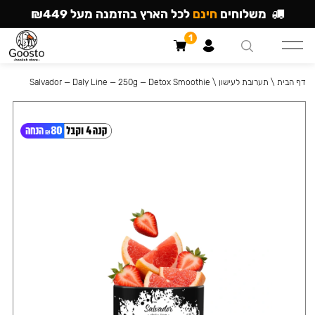
משלוחים
חינם
לכל הארץ בהזמנה מעל ₪449
1
דף הבית
\
תערובת לעישון
\
Salvador — Daly Line — 250g — Detox Smoothie