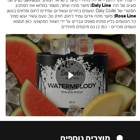
- עמיד יותר לחום - אריזה נוחה - מיוצר בישראל המותג Salvador מציע שני
סוגים של תה:
Daly Line:
מיוצר מתה שחור, משמר במלואו את המתכון
המקורי של Daly Code: טעמים בהירים ועשירים, עמידים לחום ומלאים בעשן.
Rose Line:
מיוצר מתה אדום עמיד לחום, חוזק קל, טעם עשיר ועשן סמיך.
כל הטעמים בליין פותחו מאפס ונבדקו על ידי הצוות המקצועי. כאן תמצאו
טעמים מוכרים - כמו כן גם מיקסים מיוחדים.
מוצרים נוספים