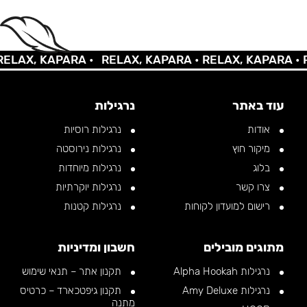
AX, KAPARA •
RELAX, KAPARA •
RELAX, KAPARA •
REL
עוד באתר
נרגילות
אודות
נרגילות רוסיות
מיקור חוץ
נרגילות נירוסטה
בלוג
נרגילות מיוחדות
צרו קשר
נרגילות יוקרתיות
רישום למועדון לקוחות
נרגילות קטנות
מתוגים מובילים
חשבון ומדיניות
נרגילות Alpha Hookah
תקנון אתר – תנאי שימוש
נרגילות Amy Deluxe
תקנון גיפטכארד – כרטיס
מתנה