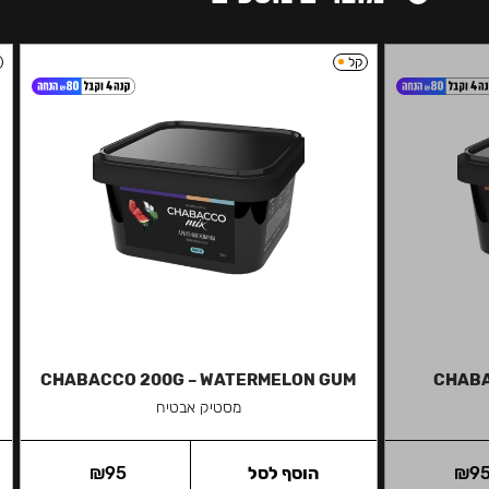
קל
CHABACCO 200G – WATERMELON GUM
CHABA
מסטיק אבטיח
9
₪
הוסף לסל
95
₪