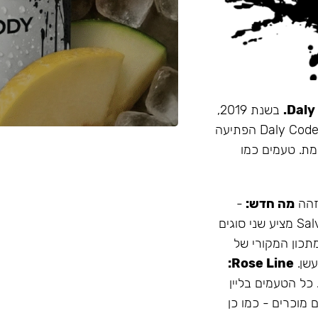
בשנת 2019,
זו הייתה תערובת התה הראשונה שהובאה מרוסיה לישראל. Daly Code הפתיעה
מת. טעמים כמו
 זהה
מה חדש:
-
עמיד יותר לחום - אריזה נוחה - מיוצר בישראל המותג Salvador מציע שני סוגים
תכון המקורי של
Rose Line:
 כל הטעמים בליין
 מוכרים - כמו כן