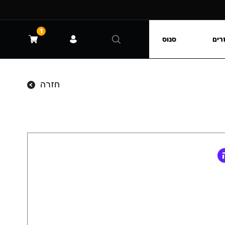
1
רים
סנוס
חזרה