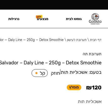
גוסטו לבית
מבצעים
נרגילות
דף הבית
\
תערובת לעישון
\
dor — Daly Line — 250g — Detox Smoothie
תערובת תה
Salvador – Daly Line – 250g – Detox Smoothie
בטעם:
אשכוליות תות
|
חוזק
קל
₪
120
מומלץ
אשכוליות תות