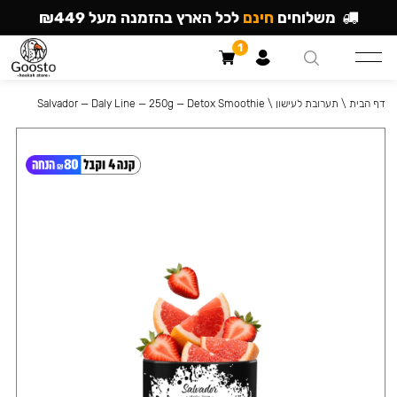
משלוחים
חינם
לכל הארץ בהזמנה מעל ₪449
1
דף הבית
\
תערובת לעישון
\
Salvador — Daly Line — 250g — Detox Smoothie