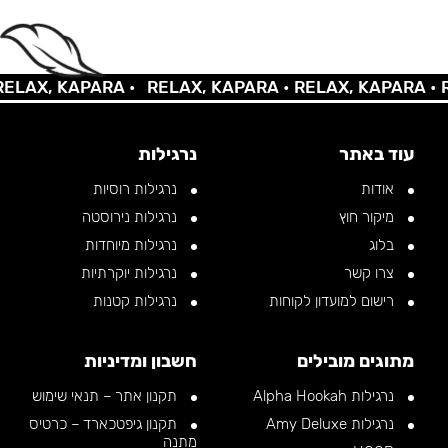
AX, KAPARA •
RELAX, KAPARA •
RELAX, KAPARA •
REL
עוד באתר
נרגילות
אודות
נרגילות רוסיות
מיקור חוץ
נרגילות נירוסטה
בלוג
נרגילות מיוחדות
צרו קשר
נרגילות יוקרתיות
רישום למועדון לקוחות
נרגילות קטנות
מתוגים מובילים
חשבון ומדיניות
נרגילות Alpha Hookah
תקנון אתר – תנאי שימוש
נרגילות Amy Deluxe
תקנון גיפטכארד – כרטיס
מתנה