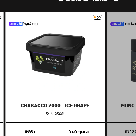
קל
CHABACCO 200G – ICE GRAPE
MONO 
ענבים אייס
12
₪
הוסף לסל
95
₪