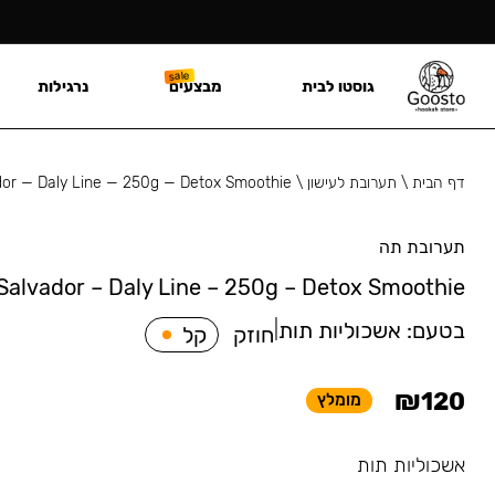
גוסטו לבית
מבצעים
נרגילות
דף הבית
\
תערובת לעישון
\
dor — Daly Line — 250g — Detox Smoothie
תערובת תה
Salvador – Daly Line – 250g – Detox Smoothie
בטעם:
אשכוליות תות
|
חוזק
קל
₪
120
מומלץ
אשכוליות תות