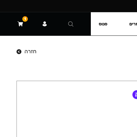
1
רים
סנוס
חזרה