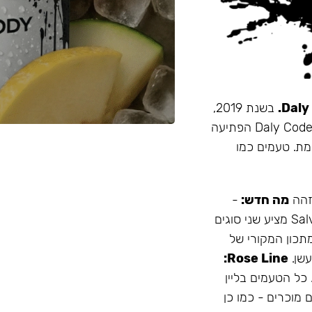
בשנת 2019,
זו הייתה תערובת התה הראשונה שהובאה מרוסיה לישראל. Daly Code הפתיעה
מת. טעמים כמו
 זהה
מה חדש:
-
עמיד יותר לחום - אריזה נוחה - מיוצר בישראל המותג Salvador מציע שני סוגים
תכון המקורי של
Rose Line:
 כל הטעמים בליין
 מוכרים - כמו כן