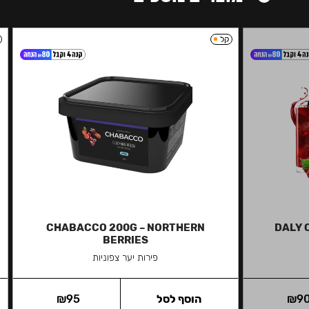
קל
CHABACCO 200G – NORTHERN
DALY 
BERRIES
פירות יער צפוניות
9
₪
הוסף לסל
95
₪