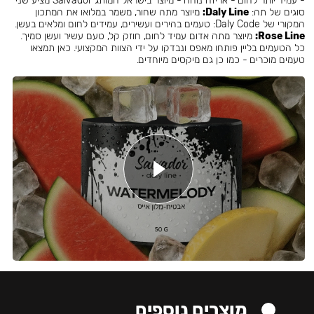
- עמיד יותר לחום - אריזה נוחה - מיוצר בישראל המותג Salvador מציע שני
סוגים של תה:
Daly Line:
מיוצר מתה שחור, משמר במלואו את המתכון
המקורי של Daly Code: טעמים בהירים ועשירים, עמידים לחום ומלאים בעשן.
Rose Line:
מיוצר מתה אדום עמיד לחום, חוזק קל, טעם עשיר ועשן סמיך.
כל הטעמים בליין פותחו מאפס ונבדקו על ידי הצוות המקצועי. כאן תמצאו
טעמים מוכרים - כמו כן גם מיקסים מיוחדים.
מוצרים נוספים