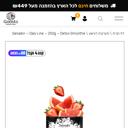
משלוחים
חינם
לכל הארץ בהזמנה מעל ₪449
1
דף הבית
\
תערובת לעישון
\
Salvador — Daly Line — 250g — Detox Smoothie