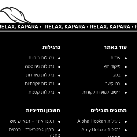
AX, KAPARA •
RELAX, KAPARA •
RELAX, KAPARA •
REL
עוד באתר
נרגילות
אודות
נרגילות רוסיות
מיקור חוץ
נרגילות נירוסטה
בלוג
נרגילות מיוחדות
צרו קשר
נרגילות יוקרתיות
רישום למועדון לקוחות
נרגילות קטנות
מתוגים מובילים
חשבון ומדיניות
נרגילות Alpha Hookah
תקנון אתר – תנאי שימוש
נרגילות Amy Deluxe
תקנון גיפטכארד – כרטיס
מתנה