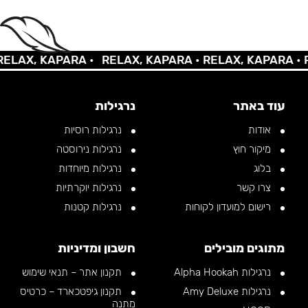
AX, KAPARA •
RELAX, KAPARA •
RELAX, KAPARA •
REL
עוד באתר
נרגילות
אודות
נרגילות רוסיות
מיקור חוץ
נרגילות נירוסטה
בלוג
נרגילות מיוחדות
צרו קשר
נרגילות יוקרתיות
רישום למועדון לקוחות
נרגילות קטנות
מתוגים מובילים
חשבון ומדיניות
נרגילות Alpha Hookah
תקנון אתר – תנאי שימוש
נרגילות Amy Deluxe
תקנון גיפטכארד – כרטיס
מתנה