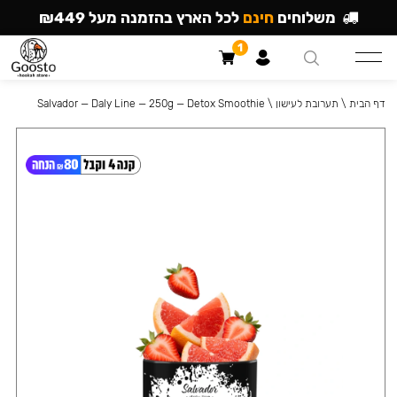
משלוחים
חינם
לכל הארץ בהזמנה מעל ₪449
1
דף הבית
\
תערובת לעישון
\
Salvador — Daly Line — 250g — Detox Smoothie