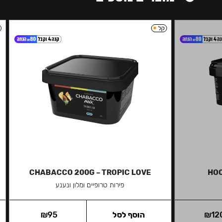
קל
CHABACCO 200G – TROPIC LOVE
HOO
פירות טרופיים ומלון ונענע
12
₪
הוסף לסל
95
₪