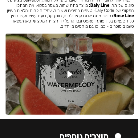
- עמיד יותר לחום - אריזה נוחה - מיוצר בישראל המותג Salvador מציע שני
סוגים של תה:
Daly Line:
מיוצר מתה שחור, משמר במלואו את המתכון
המקורי של Daly Code: טעמים בהירים ועשירים, עמידים לחום ומלאים בעשן.
Rose Line:
מיוצר מתה אדום עמיד לחום, חוזק קל, טעם עשיר ועשן סמיך.
כל הטעמים בליין פותחו מאפס ונבדקו על ידי הצוות המקצועי. כאן תמצאו
טעמים מוכרים - כמו כן גם מיקסים מיוחדים.
מוצרים נוספים