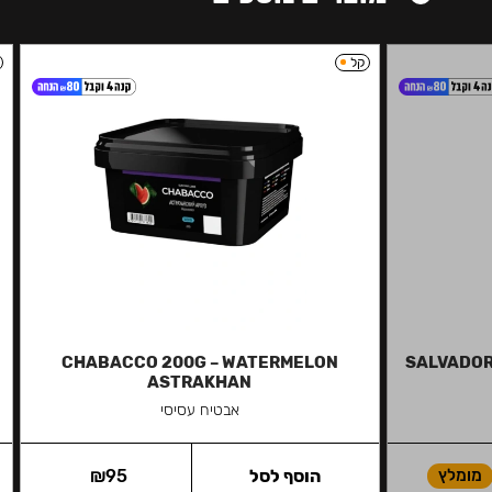
קל
CHABACCO 200G – WATERMELON
SALVADOR 
ASTRAKHAN
אבטיח עסיסי
מומלץ
הוסף לסל
95
₪