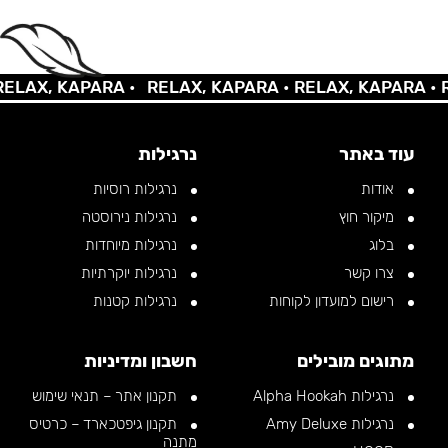
AX, KAPARA •
RELAX, KAPARA •
RELAX, KAPARA •
REL
עוד באתר
נרגילות
אודות
נרגילות רוסיות
מיקור חוץ
נרגילות נירוסטה
בלוג
נרגילות מיוחדות
צרו קשר
נרגילות יוקרתיות
רישום למועדון לקוחות
נרגילות קטנות
מתוגים מובילים
חשבון ומדיניות
נרגילות Alpha Hookah
תקנון אתר – תנאי שימוש
נרגילות Amy Deluxe
תקנון גיפטכארד – כרטיס
מתנה