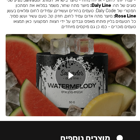
- עמיד יותר לחום - אריזה נוחה - מיוצר בישראל המותג Salvador מציע שני
סוגים של תה:
Daly Line:
מיוצר מתה שחור, משמר במלואו את המתכון
המקורי של Daly Code: טעמים בהירים ועשירים, עמידים לחום ומלאים בעשן.
Rose Line:
מיוצר מתה אדום עמיד לחום, חוזק קל, טעם עשיר ועשן סמיך.
כל הטעמים בליין פותחו מאפס ונבדקו על ידי הצוות המקצועי. כאן תמצאו
טעמים מוכרים - כמו כן גם מיקסים מיוחדים.
מוצרים נוספים