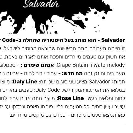
Salvador - הוא מותג בעל היסטוריה שהחלה ב-Daly Code.
את השוק עם טעמים מיוחדים והפכה אותם לאגדיים באמת. ט
Watermelody ו-Grape Britain.
אנחנו שימרנו :
- טכנולוגי
טעם ריח וחוזק זהה
מה חדש:
- עמיד יותר לחום - אריזה נו
המותג Salvador מציע שני סוגים של תה:
Daly Line:
מיוצר
במלואו את המתכון המקורי של aly Code
לחום ומלאים בעשן.
Rose Line:
מיוצר מתה אדום עמיד לחום
עשיר ועשן סמיך. כל הטעמים בליין פותחו מאפס ונבדקו על ידי
כאן תמצאו טעמים מוכרים - כמו כן גם מיקסים מיוחדים.