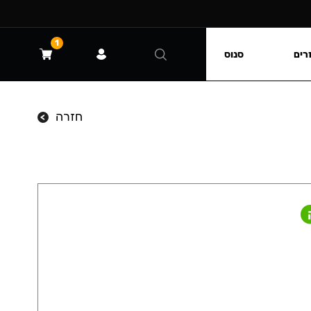
1
רים
סנוס
חזרה