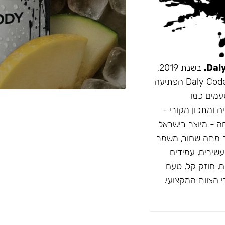
בשנת 2019,
זו הייתה תערובת התה הראשונה שהובאה מרוסיה לישראל. Daly Code הפתיעה
עמים כמו
ה ומתכון מקורי -
חה - מיוצר בישראל
 מתה שחור, משמר
D: טעמים בהירים ועשירים, עמידים
, חוזק קל, טעם
 הצוות המקצועי.