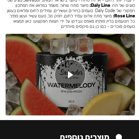
- עמיד יותר לחום - אריזה נוחה - מיוצר בישראל המותג Salvador מציע שני
סוגים של תה:
Daly Line:
מיוצר מתה שחור, משמר במלואו את המתכון
המקורי של Daly Code: טעמים בהירים ועשירים, עמידים לחום ומלאים בעשן.
Rose Line:
מיוצר מתה אדום עמיד לחום, חוזק קל, טעם עשיר ועשן סמיך.
כל הטעמים בליין פותחו מאפס ונבדקו על ידי הצוות המקצועי. כאן תמצאו
טעמים מוכרים - כמו כן גם מיקסים מיוחדים.
מוצרים נוספים