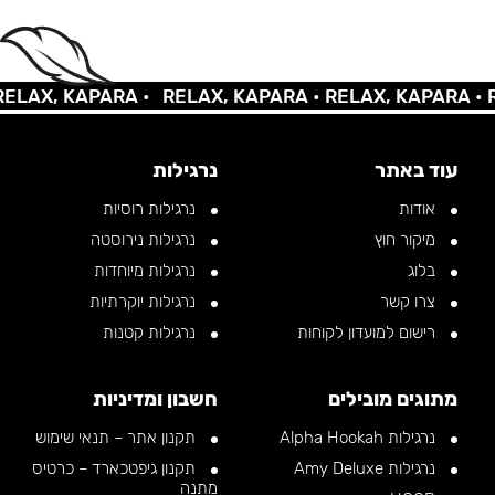
AX, KAPARA •
RELAX, KAPARA •
RELAX, KAPARA •
REL
עוד באתר
נרגילות
אודות
נרגילות רוסיות
מיקור חוץ
נרגילות נירוסטה
בלוג
נרגילות מיוחדות
צרו קשר
נרגילות יוקרתיות
רישום למועדון לקוחות
נרגילות קטנות
מתוגים מובילים
חשבון ומדיניות
נרגילות Alpha Hookah
תקנון אתר – תנאי שימוש
נרגילות Amy Deluxe
תקנון גיפטכארד – כרטיס
מתנה