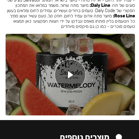
- עמיד יותר לחום - אריזה נוחה - מיוצר בישראל המותג Salvador מציע שני
סוגים של תה:
Daly Line:
מיוצר מתה שחור, משמר במלואו את המתכון
המקורי של Daly Code: טעמים בהירים ועשירים, עמידים לחום ומלאים בעשן.
Rose Line:
מיוצר מתה אדום עמיד לחום, חוזק קל, טעם עשיר ועשן סמיך.
כל הטעמים בליין פותחו מאפס ונבדקו על ידי הצוות המקצועי. כאן תמצאו
טעמים מוכרים - כמו כן גם מיקסים מיוחדים.
מוצרים נוספים