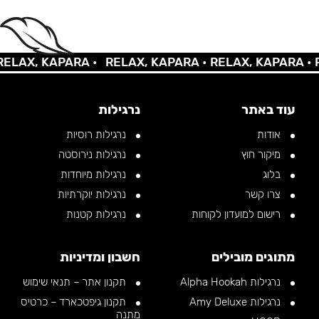
AX, KAPARA •
RELAX, KAPARA •
RELAX, KAPARA •
REL
עוד באתר
נרגילות
אודות
נרגילות רוסיות
מיקור חוץ
נרגילות נירוסטה
בלוג
נרגילות מיוחדות
צרו קשר
נרגילות יוקרתיות
רישום למועדון לקוחות
נרגילות קטנות
מתוגים מובילים
חשבון ומדיניות
נרגילות Alpha Hookah
תקנון אתר – תנאי שימוש
נרגילות Amy Deluxe
תקנון גיפטכארד – כרטיס
מתנה