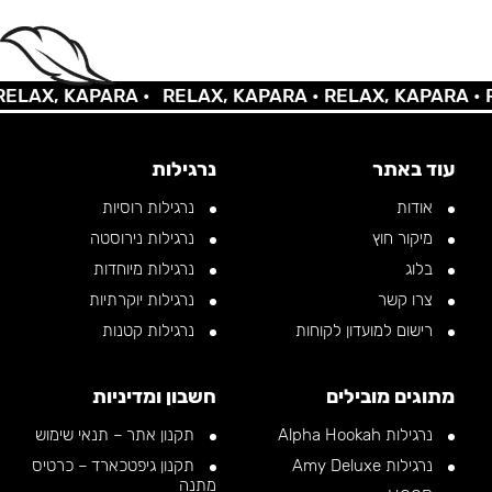
AX, KAPARA •
RELAX, KAPARA •
RELAX, KAPARA •
REL
עוד באתר
נרגילות
אודות
נרגילות רוסיות
מיקור חוץ
נרגילות נירוסטה
בלוג
נרגילות מיוחדות
צרו קשר
נרגילות יוקרתיות
רישום למועדון לקוחות
נרגילות קטנות
מתוגים מובילים
חשבון ומדיניות
נרגילות Alpha Hookah
תקנון אתר – תנאי שימוש
נרגילות Amy Deluxe
תקנון גיפטכארד – כרטיס
מתנה