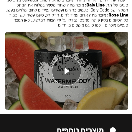
- עמיד יותר לחום - אריזה נוחה - מיוצר בישראל המותג Salvador מציע שני
סוגים של תה:
Daly Line:
מיוצר מתה שחור, משמר במלואו את המתכון
המקורי של Daly Code: טעמים בהירים ועשירים, עמידים לחום ומלאים בעשן.
Rose Line:
מיוצר מתה אדום עמיד לחום, חוזק קל, טעם עשיר ועשן סמיך.
כל הטעמים בליין פותחו מאפס ונבדקו על ידי הצוות המקצועי. כאן תמצאו
טעמים מוכרים - כמו כן גם מיקסים מיוחדים.
מוצרים נוספים