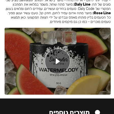
- עמיד יותר לחום - אריזה נוחה - מיוצר בישראל המותג Salvador מציע שני
סוגים של תה:
Daly Line:
מיוצר מתה שחור, משמר במלואו את המתכון
המקורי של Daly Code: טעמים בהירים ועשירים, עמידים לחום ומלאים בעשן.
Rose Line:
מיוצר מתה אדום עמיד לחום, חוזק קל, טעם עשיר ועשן סמיך.
כל הטעמים בליין פותחו מאפס ונבדקו על ידי הצוות המקצועי. כאן תמצאו
טעמים מוכרים - כמו כן גם מיקסים מיוחדים.
מוצרים נוספים