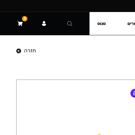
1
רים
סנוס
חזרה