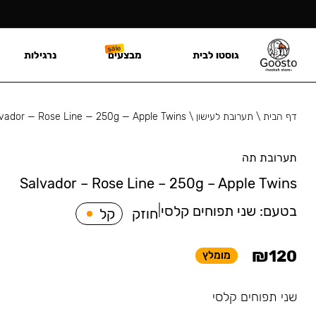
גוסטו לבית
מבצעים
נרגילות
דף הבית
\
תערובת לעישון
\
vador — Rose Line — 250g — Apple Twins
תערובת תה
Salvador – Rose Line – 250g – Apple Twins
בטעם:
שני תפוחים קלסי
|
חוזק
קל
₪
120
מומלץ
שני תפוחים קלסי