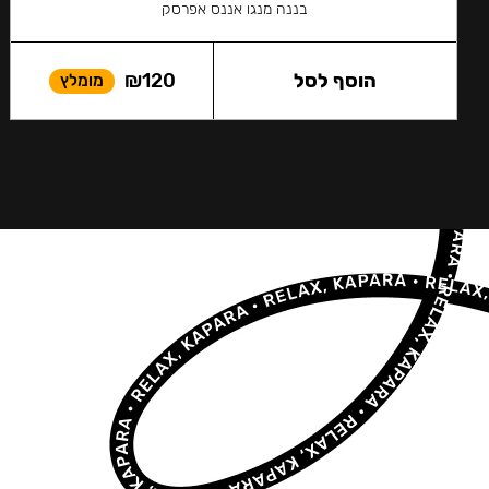
בננה מנגו אננס אפרסק
הוסף לסל
120
₪
מומלץ