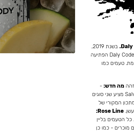
בשנת 2019,
זו הייתה תערובת התה הראשונה שהובאה מרוסיה לישראל. Daly Code הפתיעה
מת. טעמים כמו
 זהה
מה חדש:
-
עמיד יותר לחום - אריזה נוחה - מיוצר בישראל המותג Salvador מציע שני סוגים
תכון המקורי של
Rose Line:
 כל הטעמים בליין
 מוכרים - כמו כן