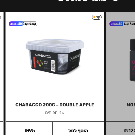
קל
CHABACCO 200G – DOUBLE APPLE
MON
שני תפוחים
12
₪
הוסף לסל
95
₪