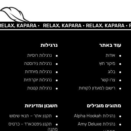
AX, KAPARA •
RELAX, KAPARA •
RELAX, KAPARA •
REL
עוד באתר
נרגילות
אודות
נרגילות רוסיות
מיקור חוץ
נרגילות נירוסטה
בלוג
נרגילות מיוחדות
צרו קשר
נרגילות יוקרתיות
רישום למועדון לקוחות
נרגילות קטנות
מתוגים מובילים
חשבון ומדיניות
נרגילות Alpha Hookah
תקנון אתר – תנאי שימוש
נרגילות Amy Deluxe
תקנון גיפטכארד – כרטיס
מתנה