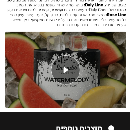
- עמיד יותר לחום - אריזה נוחה - מיוצר בישראל המותג Salvador מציע שני
סוגים של תה:
Daly Line:
מיוצר מתה שחור, משמר במלואו את המתכון
המקורי של Daly Code: טעמים בהירים ועשירים, עמידים לחום ומלאים בעשן.
Rose Line:
מיוצר מתה אדום עמיד לחום, חוזק קל, טעם עשיר ועשן סמיך.
כל הטעמים בליין פותחו מאפס ונבדקו על ידי הצוות המקצועי. כאן תמצאו
טעמים מוכרים - כמו כן גם מיקסים מיוחדים.
מוצרים נוספים