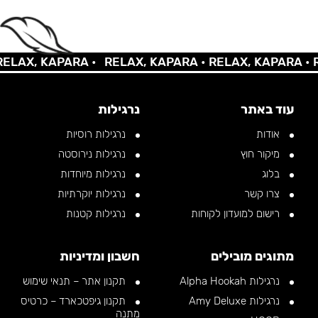
AX, KAPARA •
RELAX, KAPARA •
RELAX, KAPARA •
REL
עוד באתר
נרגילות
אודות
נרגילות רוסיות
מיקור חוץ
נרגילות נירוסטה
בלוג
נרגילות מיוחדות
צרו קשר
נרגילות יוקרתיות
רישום למועדון לקוחות
נרגילות קטנות
מתוגים מובילים
חשבון ומדיניות
נרגילות Alpha Hookah
תקנון אתר – תנאי שימוש
נרגילות Amy Deluxe
תקנון גיפטכארד – כרטיס
מתנה