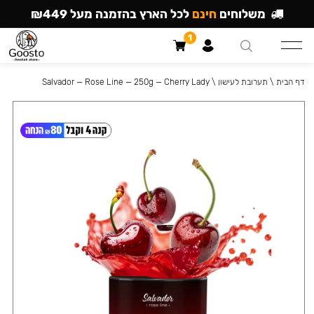
משלוחים
חינם
לכל הארץ בהזמנה מעל ₪449
1
דף הבית
\
תערובת לעישון
\
Salvador — Rose Line — 250g — Cherry Lady