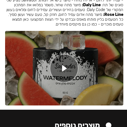
- עמיד יותר לחום - אריזה נוחה - מיוצר בישראל המותג Salvador מציע שני
סוגים של תה:
Daly Line:
מיוצר מתה שחור, משמר במלואו את המתכון
המקורי של Daly Code: טעמים בהירים ועשירים, עמידים לחום ומלאים בעשן.
Rose Line:
מיוצר מתה אדום עמיד לחום, חוזק קל, טעם עשיר ועשן סמיך.
כל הטעמים בליין פותחו מאפס ונבדקו על ידי הצוות המקצועי. כאן תמצאו
טעמים מוכרים - כמו כן גם מיקסים מיוחדים.
מוצרים נוספים