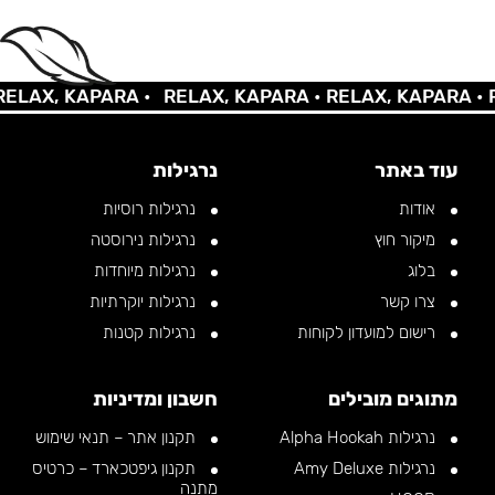
AX, KAPARA •
RELAX, KAPARA •
RELAX, KAPARA •
REL
עוד באתר
נרגילות
אודות
נרגילות רוסיות
מיקור חוץ
נרגילות נירוסטה
בלוג
נרגילות מיוחדות
צרו קשר
נרגילות יוקרתיות
רישום למועדון לקוחות
נרגילות קטנות
מתוגים מובילים
חשבון ומדיניות
נרגילות Alpha Hookah
תקנון אתר – תנאי שימוש
נרגילות Amy Deluxe
תקנון גיפטכארד – כרטיס
מתנה