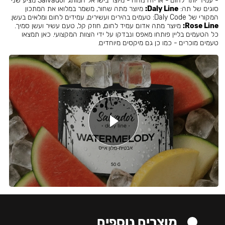
- עמיד יותר לחום - אריזה נוחה - מיוצר בישראל המותג Salvador מציע שני
סוגים של תה:
Daly Line:
מיוצר מתה שחור, משמר במלואו את המתכון
המקורי של Daly Code: טעמים בהירים ועשירים, עמידים לחום ומלאים בעשן.
Rose Line:
מיוצר מתה אדום עמיד לחום, חוזק קל, טעם עשיר ועשן סמיך.
כל הטעמים בליין פותחו מאפס ונבדקו על ידי הצוות המקצועי. כאן תמצאו
טעמים מוכרים - כמו כן גם מיקסים מיוחדים.
מוצרים נוספים