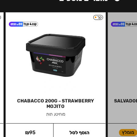
קל
CHABACCO 200G – STRAWBERRY
SALVADOR 
MOJITO
מוחיטו, תות
מומלץ
הוסף לסל
95
₪