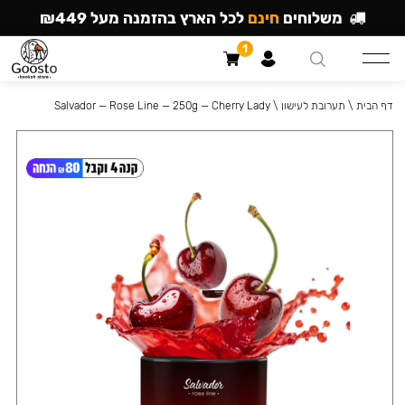
משלוחים
חינם
לכל הארץ בהזמנה מעל ₪449
1
דף הבית
\
תערובת לעישון
\
Salvador — Rose Line — 250g — Cherry Lady