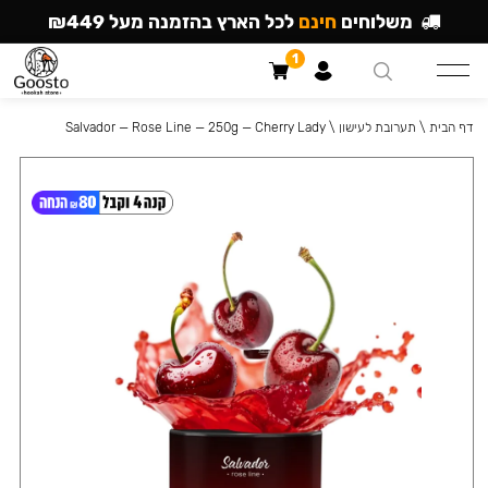
משלוחים
חינם
לכל הארץ בהזמנה מעל ₪449
1
דף הבית
\
תערובת לעישון
\
Salvador — Rose Line — 250g — Cherry Lady