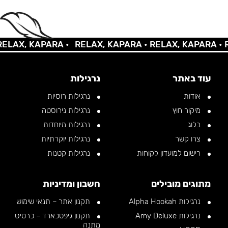
AX, KAPARA •
RELAX, KAPARA •
RELAX, KAPARA •
REL
עוד באתר
נרגילות
אודות
נרגילות רוסיות
מיקור חוץ
נרגילות נירוסטה
בלוג
נרגילות מיוחדות
צרו קשר
נרגילות יוקרתיות
רישום למועדון לקוחות
נרגילות קטנות
מתוגים מובילים
חשבון ומדיניות
נרגילות Alpha Hookah
תקנון אתר – תנאי שימוש
נרגילות Amy Deluxe
תקנון גיפטכארד – כרטיס
מתנה