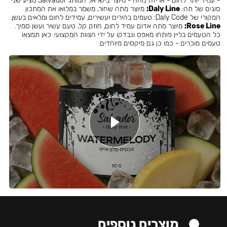
- עמיד יותר לחום - אריזה נוחה - מיוצר בישראל המותג Salvador מציע שני
סוגים של תה:
Daly Line:
מיוצר מתה שחור, משמר במלואו את המתכון
המקורי של Daly Code: טעמים בהירים ועשירים, עמידים לחום ומלאים בעשן.
Rose Line:
מיוצר מתה אדום עמיד לחום, חוזק קל, טעם עשיר ועשן סמיך.
כל הטעמים בליין פותחו מאפס ונבדקו על ידי הצוות המקצועי. כאן תמצאו
טעמים מוכרים - כמו כן גם מיקסים מיוחדים.
מוצרים נוספים