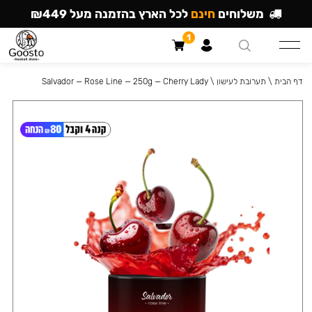
משלוחים
חינם
לכל הארץ בהזמנה מעל ₪449
1
דף הבית
\
תערובת לעישון
\
Salvador — Rose Line — 250g — Cherry Lady