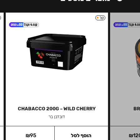
קל
CHABACCO 200G – WILD CHERRY
BR
דובדבן בר
12
₪
הוסף לסל
95
₪