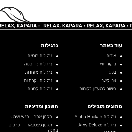
AX, KAPARA •
RELAX, KAPARA •
RELAX, KAPARA •
REL
עוד באתר
נרגילות
אודות
נרגילות רוסיות
מיקור חוץ
נרגילות נירוסטה
בלוג
נרגילות מיוחדות
צרו קשר
נרגילות יוקרתיות
רישום למועדון לקוחות
נרגילות קטנות
מתוגים מובילים
חשבון ומדיניות
נרגילות Alpha Hookah
תקנון אתר – תנאי שימוש
נרגילות Amy Deluxe
תקנון גיפטכארד – כרטיס
מתנה