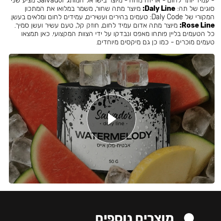
- עמיד יותר לחום - אריזה נוחה - מיוצר בישראל המותג Salvador מציע שני
סוגים של תה:
Daly Line:
מיוצר מתה שחור, משמר במלואו את המתכון
המקורי של Daly Code: טעמים בהירים ועשירים, עמידים לחום ומלאים בעשן.
Rose Line:
מיוצר מתה אדום עמיד לחום, חוזק קל, טעם עשיר ועשן סמיך.
כל הטעמים בליין פותחו מאפס ונבדקו על ידי הצוות המקצועי. כאן תמצאו
טעמים מוכרים - כמו כן גם מיקסים מיוחדים.
מוצרים נוספים