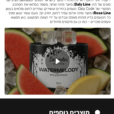
- עמיד יותר לחום - אריזה נוחה - מיוצר בישראל המותג Salvador מציע שני
סוגים של תה:
Daly Line:
מיוצר מתה שחור, משמר במלואו את המתכון
המקורי של Daly Code: טעמים בהירים ועשירים, עמידים לחום ומלאים בעשן.
Rose Line:
מיוצר מתה אדום עמיד לחום, חוזק קל, טעם עשיר ועשן סמיך.
כל הטעמים בליין פותחו מאפס ונבדקו על ידי הצוות המקצועי. כאן תמצאו
טעמים מוכרים - כמו כן גם מיקסים מיוחדים.
מוצרים נוספים