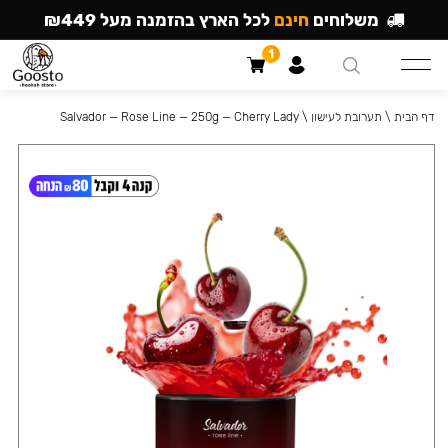
משלוחים
חינם
לכל הארץ בהזמנה מעל ₪449
1
דף הבית
\
תערובת לעישון
\
Salvador — Rose Line — 250g — Cherry Lady