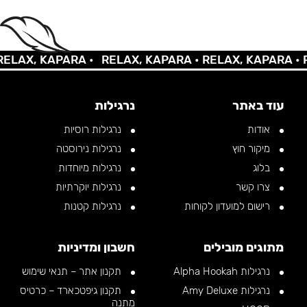
AX, KAPARA •
RELAX, KAPARA •
RELAX, KAPARA •
REL
עוד באתר
נרגילות
אודות
נרגילות רוסיות
מיקור חוץ
נרגילות נירוסטה
בלוג
נרגילות מיוחדות
צרו קשר
נרגילות יוקרתיות
רישום למועדון לקוחות
נרגילות קטנות
מתוגים מובילים
חשבון ומדיניות
נרגילות Alpha Hookah
תקנון אתר – תנאי שימוש
נרגילות Amy Deluxe
תקנון גיפטכארד – כרטיס
מתנה