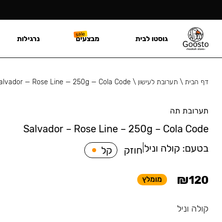
גוסטו לבית
מבצעים
נרגילות
דף הבית
\
תערובת לעישון
\
alvador — Rose Line — 250g — Cola Code
תערובת תה
Salvador – Rose Line – 250g – Cola Code
בטעם:
קולה וניל
|
חוזק
קל
₪
120
מומלץ
קולה וניל