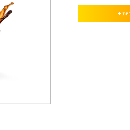
יות
+