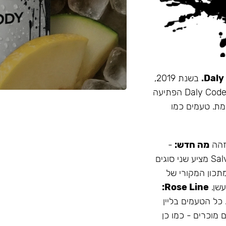
בשנת 2019,
זו הייתה תערובת התה הראשונה שהובאה מרוסיה לישראל. Daly Code הפתיעה
מת. טעמים כמו
 זהה
מה חדש:
-
עמיד יותר לחום - אריזה נוחה - מיוצר בישראל המותג Salvador מציע שני סוגים
תכון המקורי של
Rose Line:
 כל הטעמים בליין
 מוכרים - כמו כן