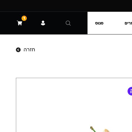
1
רים
סנוס
חזרה