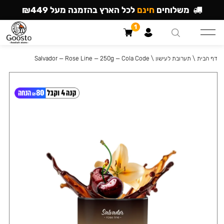
משלוחים
חינם
לכל הארץ בהזמנה מעל ₪449
1
דף הבית
\
תערובת לעישון
\
Salvador — Rose Line — 250g — Cola Code