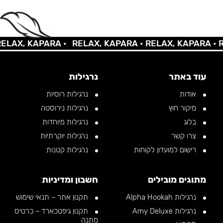
AX, KAPARA •
RELAX, KAPARA •
RELAX, KAPARA •
REL
עוד באתר
נרגילות
אודות
נרגילות רוסיות
מיקור חוץ
נרגילות נירוסטה
בלוג
נרגילות מיוחדות
צרו קשר
נרגילות יוקרתיות
רישום למועדון לקוחות
נרגילות קטנות
מתוגים מובילים
חשבון ומדיניות
נרגילות Alpha Hookah
תקנון אתר – תנאי שימוש
נרגילות Amy Deluxe
תקנון גיפטכארד – כרטיס
מתנה