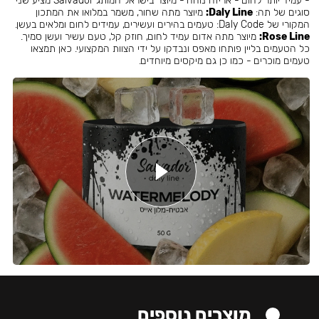
- עמיד יותר לחום - אריזה נוחה - מיוצר בישראל המותג Salvador מציע שני
סוגים של תה:
Daly Line:
מיוצר מתה שחור, משמר במלואו את המתכון
המקורי של Daly Code: טעמים בהירים ועשירים, עמידים לחום ומלאים בעשן.
Rose Line:
מיוצר מתה אדום עמיד לחום, חוזק קל, טעם עשיר ועשן סמיך.
כל הטעמים בליין פותחו מאפס ונבדקו על ידי הצוות המקצועי. כאן תמצאו
טעמים מוכרים - כמו כן גם מיקסים מיוחדים.
מוצרים נוספים