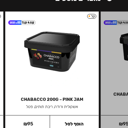
קל
CHABA
CHABACCO 200G – PINK JAM
אשקולית ורודה, ריבת תותים, פטל
9
₪
הוסף לסל
95
₪