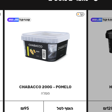
קל
CHABACCO 200G – POMELO
H
פומלה
12
₪
הוסף לסל
95
₪