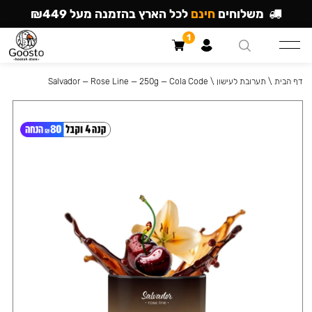
משלוחים
חינם
לכל הארץ בהזמנה מעל ₪449
1
דף הבית
\
תערובת לעישון
\
Salvador — Rose Line — 250g — Cola Code