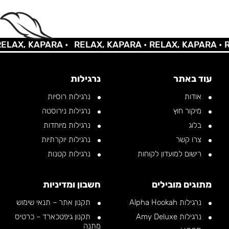
AX, KAPARA •
RELAX, KAPARA •
RELAX, KAPARA •
REL
עוד באתר
נרגילות
אודות
נרגילות רוסיות
מיקור חוץ
נרגילות נירוסטה
בלוג
נרגילות מיוחדות
צרו קשר
נרגילות יוקרתיות
רישום למועדון לקוחות
נרגילות קטנות
מתוגים מובילים
חשבון ומדיניות
נרגילות Alpha Hookah
תקנון אתר – תנאי שימוש
נרגילות Amy Deluxe
תקנון גיפטכארד – כרטיס
מתנה