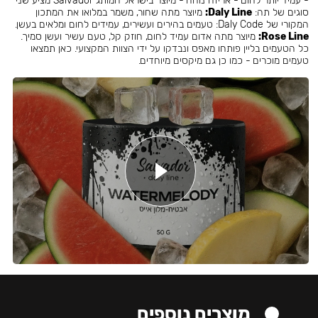
- עמיד יותר לחום - אריזה נוחה - מיוצר בישראל המותג Salvador מציע שני
סוגים של תה:
Daly Line:
מיוצר מתה שחור, משמר במלואו את המתכון
המקורי של Daly Code: טעמים בהירים ועשירים, עמידים לחום ומלאים בעשן.
Rose Line:
מיוצר מתה אדום עמיד לחום, חוזק קל, טעם עשיר ועשן סמיך.
כל הטעמים בליין פותחו מאפס ונבדקו על ידי הצוות המקצועי. כאן תמצאו
טעמים מוכרים - כמו כן גם מיקסים מיוחדים.
מוצרים נוספים