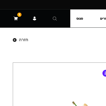
1
רים
סנוס
חזרה