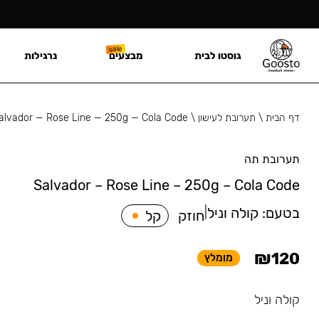
גוסטו לבית
מבצעים
נרגילות
דף הבית
\
תערובת לעישון
\
alvador — Rose Line — 250g — Cola Code
תערובת תה
Salvador – Rose Line – 250g – Cola Code
בטעם:
קולה וניל
|
חוזק
קל
₪
120
מומלץ
קולה וניל