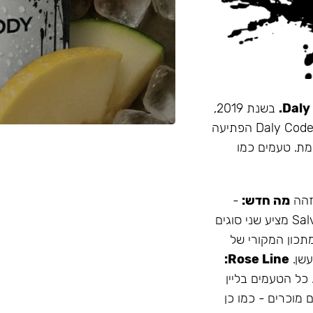
בשנת 2019,
זו הייתה תערובת התה הראשונה שהובאה מרוסיה לישראל. Daly Code הפתיעה
מת. טעמים כמו
 זהה
מה חדש:
-
עמיד יותר לחום - אריזה נוחה - מיוצר בישראל המותג Salvador מציע שני סוגים
תכון המקורי של
Rose Line:
 כל הטעמים בליין
 מוכרים - כמו כן