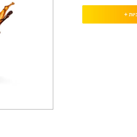
יות
+