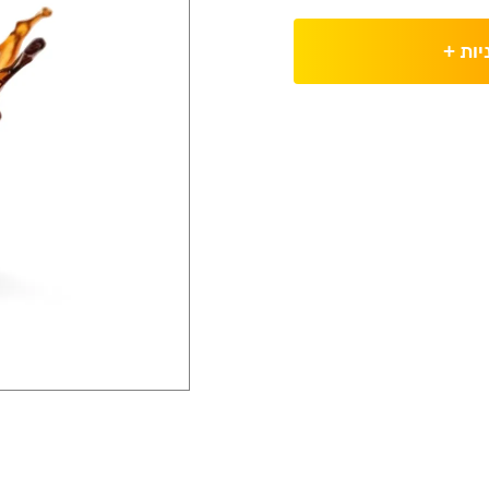
יות
+