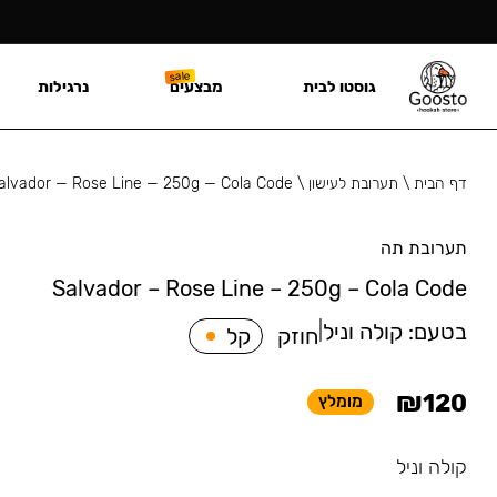
גוסטו לבית
מבצעים
נרגילות
דף הבית
\
תערובת לעישון
\
alvador — Rose Line — 250g — Cola Code
תערובת תה
Salvador – Rose Line – 250g – Cola Code
בטעם:
קולה וניל
|
חוזק
קל
₪
120
מומלץ
קולה וניל