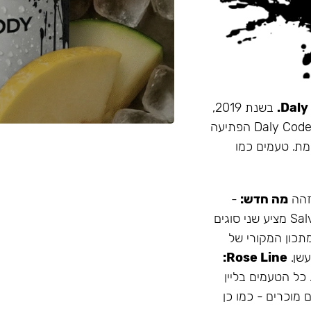
בשנת 2019,
זו הייתה תערובת התה הראשונה שהובאה מרוסיה לישראל. Daly Code הפתיעה
מת. טעמים כמו
 זהה
מה חדש:
-
עמיד יותר לחום - אריזה נוחה - מיוצר בישראל המותג Salvador מציע שני סוגים
תכון המקורי של
Rose Line:
 כל הטעמים בליין
 מוכרים - כמו כן