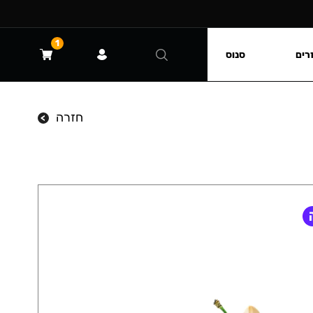
1
רים
סנוס
חזרה