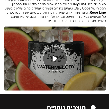
- עמיד יותר לחום - אריזה נוחה - מיוצר בישראל המותג Salvador מציע שני
סוגים של תה:
Daly Line:
מיוצר מתה שחור, משמר במלואו את המתכון
המקורי של Daly Code: טעמים בהירים ועשירים, עמידים לחום ומלאים בעשן.
Rose Line:
מיוצר מתה אדום עמיד לחום, חוזק קל, טעם עשיר ועשן סמיך.
כל הטעמים בליין פותחו מאפס ונבדקו על ידי הצוות המקצועי. כאן תמצאו
טעמים מוכרים - כמו כן גם מיקסים מיוחדים.
מוצרים נוספים