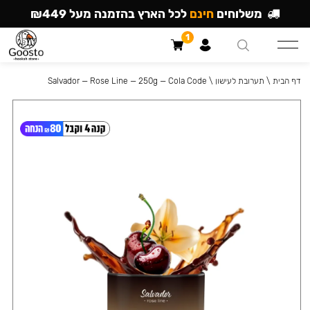
משלוחים
חינם
לכל הארץ בהזמנה מעל ₪449
1
דף הבית
\
תערובת לעישון
\
Salvador — Rose Line — 250g — Cola Code