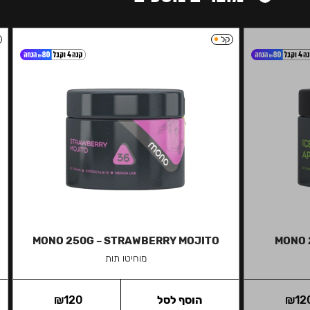
קל
MONO 250G – STRAWBERRY MOJITO
MONO 
מוחיטו תות
12
₪
הוסף לסל
120
₪