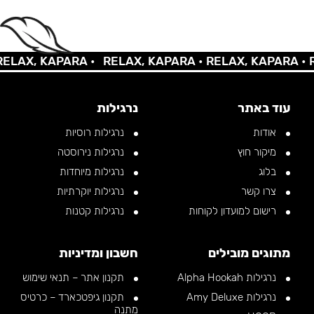
AX, KAPARA •
RELAX, KAPARA •
RELAX, KAPARA •
REL
עוד באתר
נרגילות
אודות
נרגילות רוסיות
מיקור חוץ
נרגילות נירוסטה
בלוג
נרגילות מיוחדות
צרו קשר
נרגילות יוקרתיות
רישום למועדון לקוחות
נרגילות קטנות
מתוגים מובילים
חשבון ומדיניות
נרגילות Alpha Hookah
תקנון אתר – תנאי שימוש
נרגילות Amy Deluxe
תקנון גיפטכארד – כרטיס
מתנה