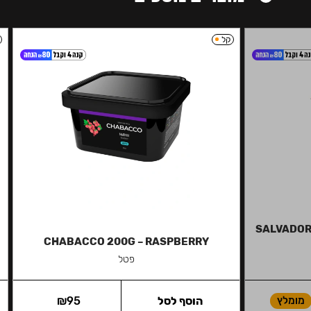
קל
SALVADOR 
CHABACCO 200G – RASPBERRY
פטל
מומלץ
הוסף לסל
95
₪