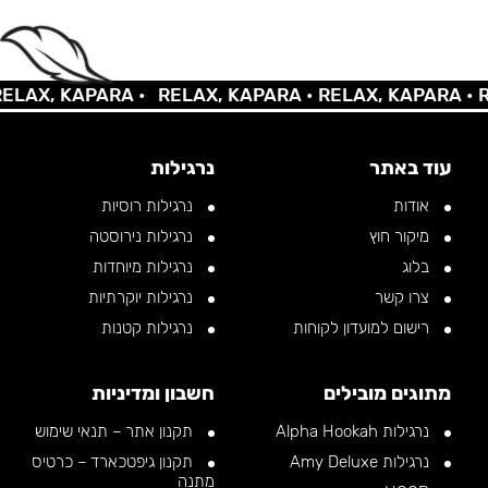
AX, KAPARA •
RELAX, KAPARA •
RELAX, KAPARA •
REL
עוד באתר
נרגילות
אודות
נרגילות רוסיות
מיקור חוץ
נרגילות נירוסטה
בלוג
נרגילות מיוחדות
צרו קשר
נרגילות יוקרתיות
רישום למועדון לקוחות
נרגילות קטנות
מתוגים מובילים
חשבון ומדיניות
נרגילות Alpha Hookah
תקנון אתר – תנאי שימוש
נרגילות Amy Deluxe
תקנון גיפטכארד – כרטיס
מתנה