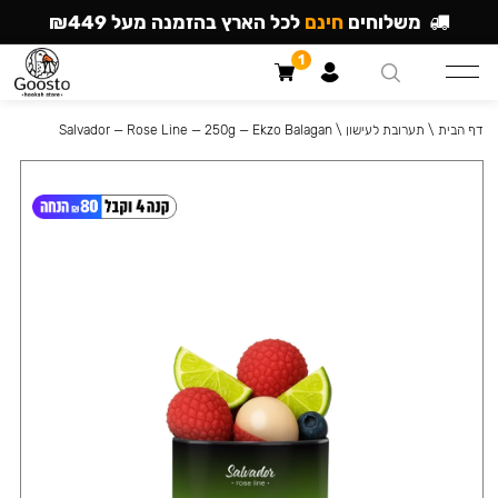
משלוחים
חינם
לכל הארץ בהזמנה מעל ₪449
1
דף הבית
\
תערובת לעישון
\
Salvador — Rose Line — 250g — Ekzo Balagan