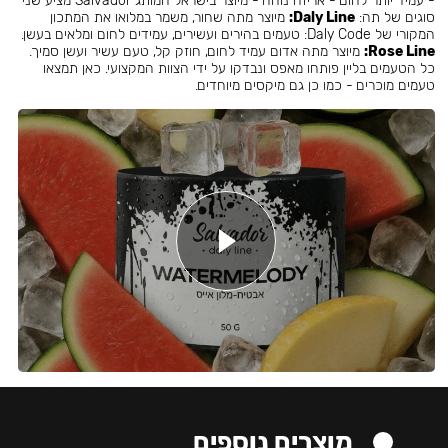
- עמיד יותר לחום - אריזה נוחה - מיוצר בישראל המותג Salvador מציע שני
סוגים של תה:
Daly Line:
מיוצר מתה שחור, משמר במלואו את המתכון
המקורי של Daly Code: טעמים בהירים ועשירים, עמידים לחום ומלאים בעשן.
Rose Line:
מיוצר מתה אדום עמיד לחום, חוזק קל, טעם עשיר ועשן סמיך.
כל הטעמים בליין פותחו מאפס ונבדקו על ידי הצוות המקצועי. כאן תמצאו
טעמים מוכרים - כמו כן גם מיקסים מיוחדים.
מוצרים נוספים