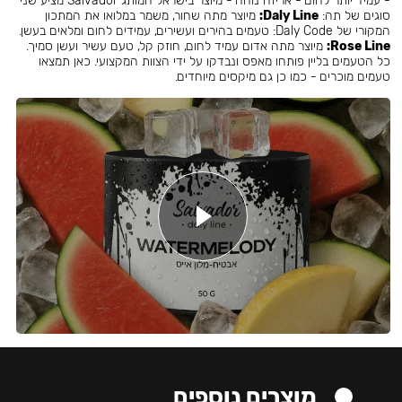
- עמיד יותר לחום - אריזה נוחה - מיוצר בישראל המותג Salvador מציע שני
סוגים של תה:
Daly Line:
מיוצר מתה שחור, משמר במלואו את המתכון
המקורי של Daly Code: טעמים בהירים ועשירים, עמידים לחום ומלאים בעשן.
Rose Line:
מיוצר מתה אדום עמיד לחום, חוזק קל, טעם עשיר ועשן סמיך.
כל הטעמים בליין פותחו מאפס ונבדקו על ידי הצוות המקצועי. כאן תמצאו
טעמים מוכרים - כמו כן גם מיקסים מיוחדים.
מוצרים נוספים