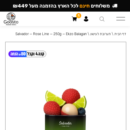
משלוחים
חינם
לכל הארץ בהזמנה מעל ₪449
1
דף הבית
\
תערובת לעישון
\
Salvador — Rose Line — 250g — Ekzo Balagan