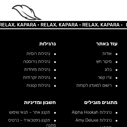
X, KAPARA •
RELAX, KAPARA •
RELAX, KAPARA •
RELA
עוד באתר
נרגילות
אודות
נרגילות רוסיות
מיקור חוץ
נרגילות נירוסטה
בלוג
נרגילות מיוחדות
צרו קשר
נרגילות יוקרתיות
רישום למועדון לקוחות
נרגילות קטנות
מתוגים מובילים
חשבון ומדיניות
נרגילות Alpha Hookah
תקנון אתר – תנאי שימוש
נרגילות Amy Deluxe
תקנון גיפטכארד – כרטיס
מתנה