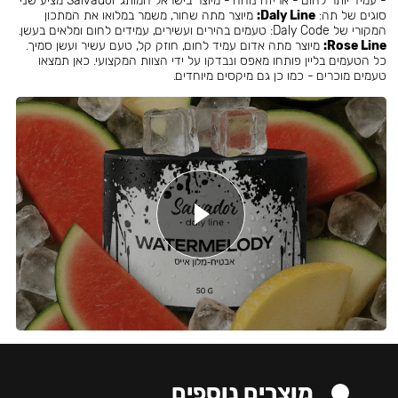
- עמיד יותר לחום - אריזה נוחה - מיוצר בישראל המותג Salvador מציע שני
סוגים של תה:
Daly Line:
מיוצר מתה שחור, משמר במלואו את המתכון
המקורי של Daly Code: טעמים בהירים ועשירים, עמידים לחום ומלאים בעשן.
Rose Line:
מיוצר מתה אדום עמיד לחום, חוזק קל, טעם עשיר ועשן סמיך.
כל הטעמים בליין פותחו מאפס ונבדקו על ידי הצוות המקצועי. כאן תמצאו
טעמים מוכרים - כמו כן גם מיקסים מיוחדים.
מוצרים נוספים