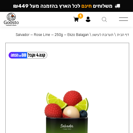
משלוחים
חינם
לכל הארץ בהזמנה מעל ₪449
1
דף הבית
\
תערובת לעישון
\
Salvador — Rose Line — 250g — Ekzo Balagan