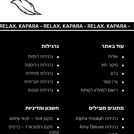
AX, KAPARA •
RELAX, KAPARA •
RELAX, KAPARA •
REL
עוד באתר
נרגילות
אודות
נרגילות רוסיות
מיקור חוץ
נרגילות נירוסטה
בלוג
נרגילות מיוחדות
צרו קשר
נרגילות יוקרתיות
רישום למועדון לקוחות
נרגילות קטנות
מתוגים מובילים
חשבון ומדיניות
נרגילות Alpha Hookah
תקנון אתר – תנאי שימוש
נרגילות Amy Deluxe
תקנון גיפטכארד – כרטיס
מתנה