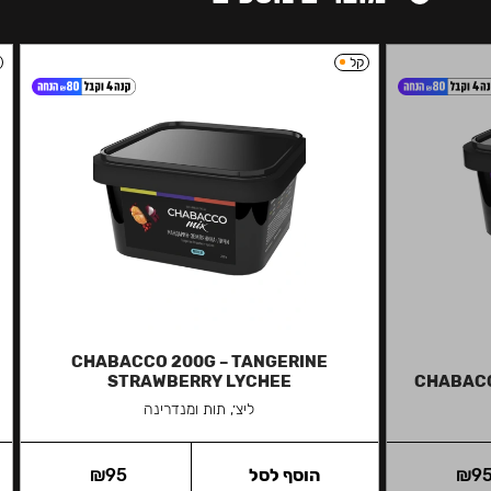
קל
CHABACCO 200G – TANGERINE
STRAWBERRY LYCHEE
CHABACC
ליצ׳, תות ומנדרינה
9
₪
הוסף לסל
95
₪