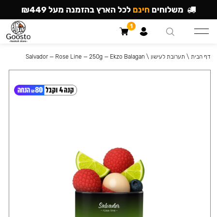
משלוחים
חינם
לכל הארץ בהזמנה מעל ₪449
1
דף הבית
\
תערובת לעישון
\
Salvador — Rose Line — 250g — Ekzo Balagan