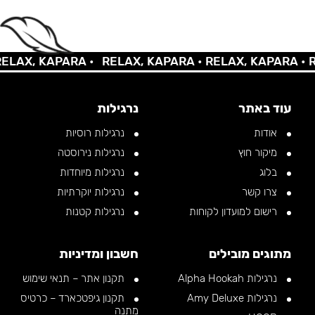
AX, KAPARA •
RELAX, KAPARA •
RELAX, KAPARA •
REL
עוד באתר
נרגילות
אודות
נרגילות רוסיות
מיקור חוץ
נרגילות נירוסטה
בלוג
נרגילות מיוחדות
צרו קשר
נרגילות יוקרתיות
רישום למועדון לקוחות
נרגילות קטנות
מתוגים מובילים
חשבון ומדיניות
נרגילות Alpha Hookah
תקנון אתר – תנאי שימוש
נרגילות Amy Deluxe
תקנון גיפטכארד – כרטיס
מתנה