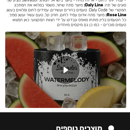
- עמיד יותר לחום - אריזה נוחה - מיוצר בישראל המותג Salvador מציע שני
סוגים של תה:
Daly Line:
מיוצר מתה שחור, משמר במלואו את המתכון
המקורי של Daly Code: טעמים בהירים ועשירים, עמידים לחום ומלאים בעשן.
Rose Line:
מיוצר מתה אדום עמיד לחום, חוזק קל, טעם עשיר ועשן סמיך.
כל הטעמים בליין פותחו מאפס ונבדקו על ידי הצוות המקצועי. כאן תמצאו
טעמים מוכרים - כמו כן גם מיקסים מיוחדים.
מוצרים נוספים