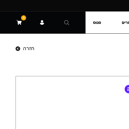
1
רים
סנוס
חזרה