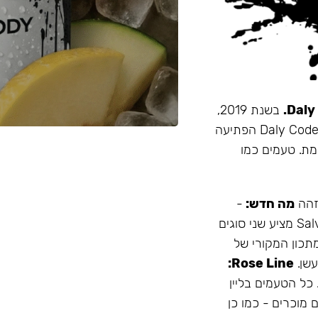
בשנת 2019,
זו הייתה תערובת התה הראשונה שהובאה מרוסיה לישראל. Daly Code הפתיעה
מת. טעמים כמו
 זהה
מה חדש:
-
עמיד יותר לחום - אריזה נוחה - מיוצר בישראל המותג Salvador מציע שני סוגים
תכון המקורי של
Rose Line:
 כל הטעמים בליין
 מוכרים - כמו כן