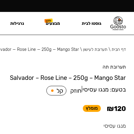
גוסטו לבית
מבצעים
נרגילות
דף הבית
\
תערובת לעישון
\
lvador — Rose Line — 250g — Mango Star
תערובת תה
Salvador – Rose Line – 250g – Mango Star
בטעם:
מנגו עסיסי
|
חוזק
קל
₪
120
מומלץ
מנגו עסיסי