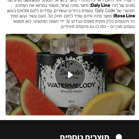
- עמיד יותר לחום - אריזה נוחה - מיוצר בישראל המותג Salvador מציע שני
סוגים של תה:
Daly Line:
מיוצר מתה שחור, משמר במלואו את המתכון
המקורי של Daly Code: טעמים בהירים ועשירים, עמידים לחום ומלאים בעשן.
Rose Line:
מיוצר מתה אדום עמיד לחום, חוזק קל, טעם עשיר ועשן סמיך.
כל הטעמים בליין פותחו מאפס ונבדקו על ידי הצוות המקצועי. כאן תמצאו
טעמים מוכרים - כמו כן גם מיקסים מיוחדים.
מוצרים נוספים