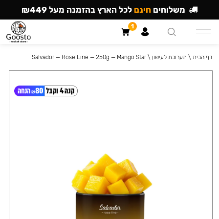
משלוחים
חינם
לכל הארץ בהזמנה מעל ₪449
1
דף הבית
\
תערובת לעישון
\
Salvador — Rose Line — 250g — Mango Star