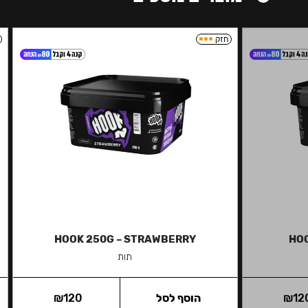
חזק
HOOK 250G – STRAWBERRY
HOO
תות
12
₪
הוסף לסל
120
₪