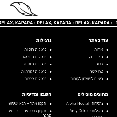
 KAPARA •
RELAX, KAPARA •
RELAX, KAPARA •
RELAX,
עוד באתר
נרגילות
אודות
נרגילות רוסיות
מיקור חוץ
נרגילות נירוסטה
בלוג
נרגילות מיוחדות
צרו קשר
נרגילות יוקרתיות
רישום למועדון לקוחות
נרגילות קטנות
מתוגים מובילים
חשבון ומדיניות
נרגילות Alpha Hookah
תקנון אתר – תנאי שימוש
נרגילות Amy Deluxe
תקנון גיפטכארד – כרטיס
מתנה