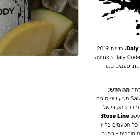
בשנת 2019,
זו הייתה תערובת התה הראשונה שהובאה מרוסיה לישראל. Daly Code הפתיעה
מת. טעמים כמו
 זהה
מה חדש:
-
עמיד יותר לחום - אריזה נוחה - מיוצר בישראל המותג Salvador מציע שני סוגים
תכון המקורי של
Rose Line:
 כל הטעמים בליין
 מוכרים - כמו כן