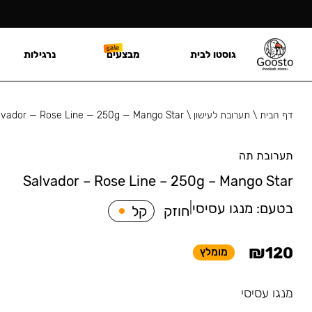
גוסטו לבית
מבצעים
נרגילות
דף הבית
\
תערובת לעישון
\
lvador — Rose Line — 250g — Mango Star
תערובת תה
Salvador – Rose Line – 250g – Mango Star
בטעם:
מנגו עסיסי
|
חוזק
קל
₪
120
מומלץ
מנגו עסיסי