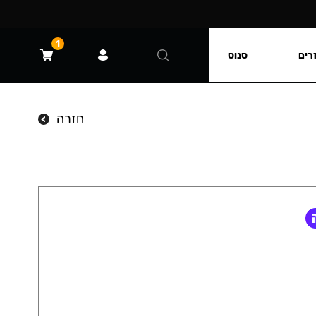
1
רים
סנוס
חזרה