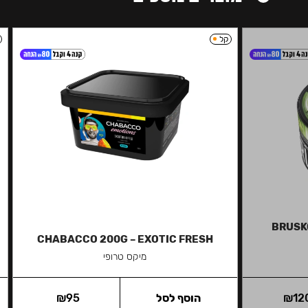
קל
BRUSKO
CHABACCO 200G – EXOTIC FRESH
מיקס טרופי
12
₪
הוסף לסל
95
₪