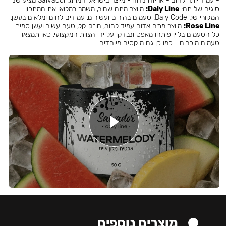
- עמיד יותר לחום - אריזה נוחה - מיוצר בישראל המותג Salvador מציע שני
סוגים של תה:
Daly Line:
מיוצר מתה שחור, משמר במלואו את המתכון
המקורי של Daly Code: טעמים בהירים ועשירים, עמידים לחום ומלאים בעשן.
Rose Line:
מיוצר מתה אדום עמיד לחום, חוזק קל, טעם עשיר ועשן סמיך.
כל הטעמים בליין פותחו מאפס ונבדקו על ידי הצוות המקצועי. כאן תמצאו
טעמים מוכרים - כמו כן גם מיקסים מיוחדים.
מוצרים נוספים