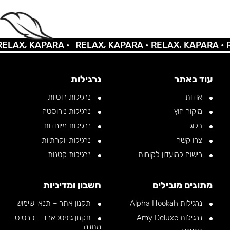
AX, KAPARA •
RELAX, KAPARA •
RELAX, KAPARA •
REL
עוד באתר
נרגילות
אודות
נרגילות רוסיות
מיקור חוץ
נרגילות נירוסטה
בלוג
נרגילות מיוחדות
צרו קשר
נרגילות יוקרתיות
רישום למועדון לקוחות
נרגילות קטנות
מתוגים מובילים
חשבון ומדיניות
נרגילות Alpha Hookah
תקנון אתר – תנאי שימוש
נרגילות Amy Deluxe
תקנון גיפטכארד – כרטיס
מתנה