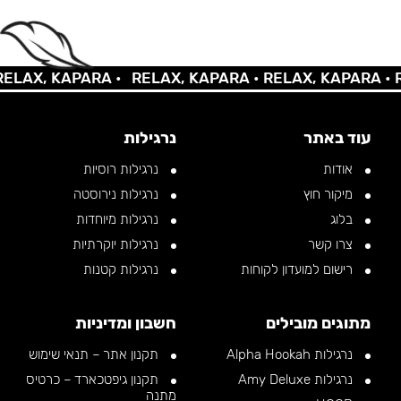
AX, KAPARA •
RELAX, KAPARA •
RELAX, KAPARA •
REL
עוד באתר
נרגילות
אודות
נרגילות רוסיות
מיקור חוץ
נרגילות נירוסטה
בלוג
נרגילות מיוחדות
צרו קשר
נרגילות יוקרתיות
רישום למועדון לקוחות
נרגילות קטנות
מתוגים מובילים
חשבון ומדיניות
נרגילות Alpha Hookah
תקנון אתר – תנאי שימוש
נרגילות Amy Deluxe
תקנון גיפטכארד – כרטיס
מתנה