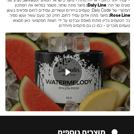
- עמיד יותר לחום - אריזה נוחה - מיוצר בישראל המותג Salvador מציע שני
סוגים של תה:
Daly Line:
מיוצר מתה שחור, משמר במלואו את המתכון
המקורי של Daly Code: טעמים בהירים ועשירים, עמידים לחום ומלאים בעשן.
Rose Line:
מיוצר מתה אדום עמיד לחום, חוזק קל, טעם עשיר ועשן סמיך.
כל הטעמים בליין פותחו מאפס ונבדקו על ידי הצוות המקצועי. כאן תמצאו
טעמים מוכרים - כמו כן גם מיקסים מיוחדים.
מוצרים נוספים