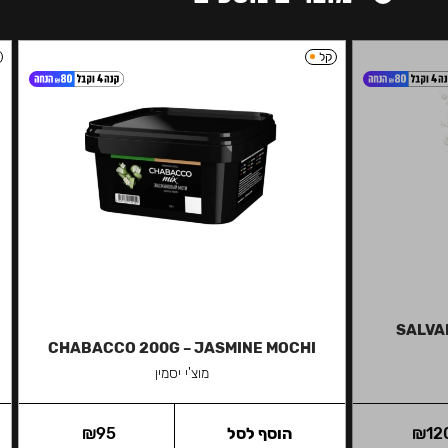
קל
SALVAD
CHABACCO 200G – JASMINE MOCHI
מוצ'י יסמין
12
₪
הוסף לסל
95
₪