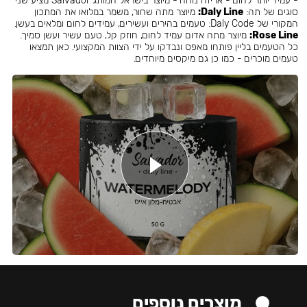
- עמיד יותר לחום - אריזה נוחה - מיוצר בישראל המותג Salvador מציע שני
סוגים של תה:
Daly Line:
מיוצר מתה שחור, משמר במלואו את המתכון
המקורי של Daly Code: טעמים בהירים ועשירים, עמידים לחום ומלאים בעשן.
Rose Line:
מיוצר מתה אדום עמיד לחום, חוזק קל, טעם עשיר ועשן סמיך.
כל הטעמים בליין פותחו מאפס ונבדקו על ידי הצוות המקצועי. כאן תמצאו
טעמים מוכרים - כמו כן גם מיקסים מיוחדים.
מוצרים נוספים