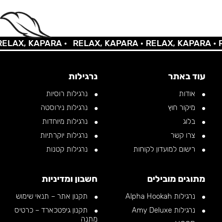
AX, KAPARA •
RELAX, KAPARA •
RELAX, KAPARA •
REL
עוד באתר
נרגילות
אודות
נרגילות רוסיות
מיקור חוץ
נרגילות נירוסטה
בלוג
נרגילות מיוחדות
צרו קשר
נרגילות יוקרתיות
רישום למועדון לקוחות
נרגילות קטנות
מתוגים מובילים
חשבון ומדיניות
נרגילות Alpha Hookah
תקנון אתר – תנאי שימוש
נרגילות Amy Deluxe
תקנון גיפטכארד – כרטיס
מתנה