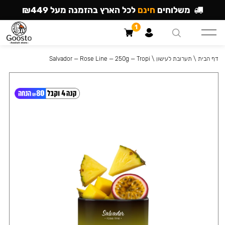
משלוחים
חינם
לכל הארץ בהזמנה מעל ₪449
1
דף הבית
\
תערובת לעישון
\
Salvador — Rose Line — 250g — Tropi