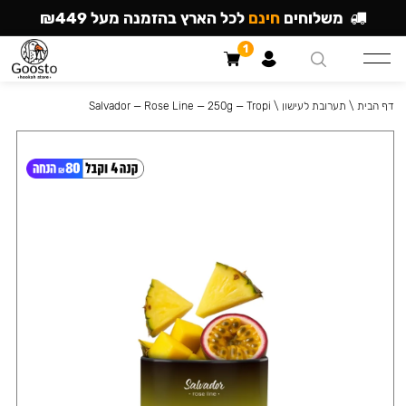
משלוחים
חינם
לכל הארץ בהזמנה מעל ₪449
1
דף הבית
\
תערובת לעישון
\
Salvador — Rose Line — 250g — Tropi