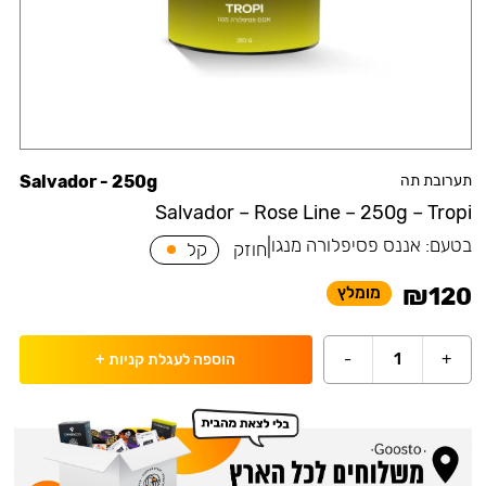
תערובת תה
Salvador - 250g
Salvador – Rose Line – 250g – Tropi
בטעם:
אננס פסיפלורה מנגו
|
חוזק
קל
₪
120
מומלץ
-
1
+
הוספה לעגלת קניות
+