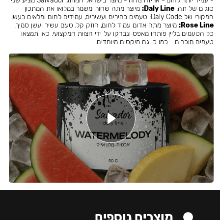
- עמיד יותר לחום - אריזה נוחה - מיוצר בישראל המותג Salvador מציע שני
סוגים של תה:
Daly Line:
מיוצר מתה שחור, משמר במלואו את המתכון
המקורי של Daly Code: טעמים בהירים ועשירים, עמידים לחום ומלאים בעשן.
Rose Line:
מיוצר מתה אדום עמיד לחום, חוזק קל, טעם עשיר ועשן סמיך.
כל הטעמים בליין פותחו מאפס ונבדקו על ידי הצוות המקצועי. כאן תמצאו
טעמים מוכרים - כמו כן גם מיקסים מיוחדים.
מוצרים נוספים