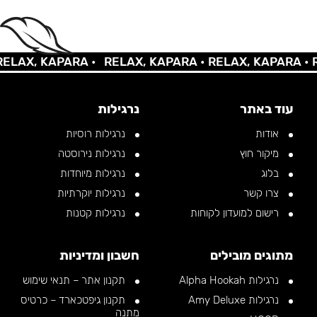
AX, KAPARA •
RELAX, KAPARA •
RELAX, KAPARA •
REL
עוד באתר
נרגילות
אודות
נרגילות רוסיות
מיקור חוץ
נרגילות נירוסטה
בלוג
נרגילות מיוחדות
צרו קשר
נרגילות יוקרתיות
רישום למועדון לקוחות
נרגילות קטנות
מתוגים מובילים
חשבון ומדיניות
נרגילות Alpha Hookah
תקנון אתר – תנאי שימוש
נרגילות Amy Deluxe
תקנון גיפטכארד – כרטיס
מתנה