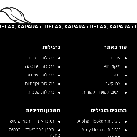
AX, KAPARA •
RELAX, KAPARA •
RELAX, KAPARA •
REL
עוד באתר
נרגילות
אודות
נרגילות רוסיות
מיקור חוץ
נרגילות נירוסטה
בלוג
נרגילות מיוחדות
צרו קשר
נרגילות יוקרתיות
רישום למועדון לקוחות
נרגילות קטנות
מתוגים מובילים
חשבון ומדיניות
נרגילות Alpha Hookah
תקנון אתר – תנאי שימוש
נרגילות Amy Deluxe
תקנון גיפטכארד – כרטיס
מתנה