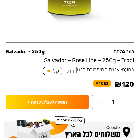
תערובת תה
Salvador - 250g
Salvador – Rose Line – 250g – Tropi
בטעם:
אננס פסיפלורה מנגו
|
חוזק
קל
₪
120
מומלץ
-
1
+
הוספה לעגלת קניות
+