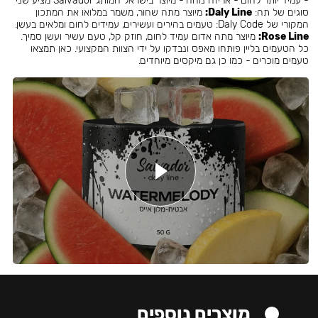
- עמיד יותר לחום - אריזה נוחה - מיוצר בישראל המותג Salvador מציע שני
סוגים של תה:
Daly Line:
מיוצר מתה שחור, משמר במלואו את המתכון
המקורי של Daly Code: טעמים בהירים ועשירים, עמידים לחום ומלאים בעשן.
Rose Line:
מיוצר מתה אדום עמיד לחום, חוזק קל, טעם עשיר ועשן סמיך.
כל הטעמים בליין פותחו מאפס ונבדקו על ידי הצוות המקצועי. כאן תמצאו
טעמים מוכרים - כמו כן גם מיקסים מיוחדים.
מוצרים נוספים