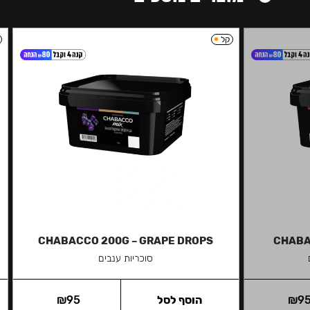
קל
CHABACCO 200G – GRAPE DROPS
CHABA
סוכריות ענבים
9
₪
הוסף לסל
95
₪