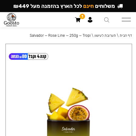
משלוחים
חינם
לכל הארץ בהזמנה מעל ₪449
1
דף הבית
\
תערובת לעישון
\
Salvador — Rose Line — 250g — Tropi