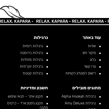
AX, KAPARA •
RELAX, KAPARA •
RELAX, KAPARA •
REL
עוד באתר
נרגילות
אודות
נרגילות רוסיות
מיקור חוץ
נרגילות נירוסטה
בלוג
נרגילות מיוחדות
צרו קשר
נרגילות יוקרתיות
רישום למועדון לקוחות
נרגילות קטנות
מתוגים מובילים
חשבון ומדיניות
נרגילות Alpha Hookah
תקנון אתר – תנאי שימוש
נרגילות Amy Deluxe
תקנון גיפטכארד – כרטיס
מתנה