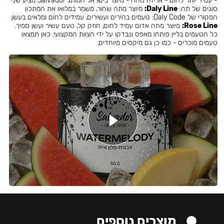
- עמיד יותר לחום - אריזה נוחה - מיוצר בישראל המותג Salvador מציע שני
סוגים של תה:
Daly Line:
מיוצר מתה שחור, משמר במלואו את המתכון
המקורי של Daly Code: טעמים בהירים ועשירים, עמידים לחום ומלאים בעשן.
Rose Line:
מיוצר מתה אדום עמיד לחום, חוזק קל, טעם עשיר ועשן סמיך.
כל הטעמים בליין פותחו מאפס ונבדקו על ידי הצוות המקצועי. כאן תמצאו
טעמים מוכרים - כמו כן גם מיקסים מיוחדים.
מוצרים נוספים