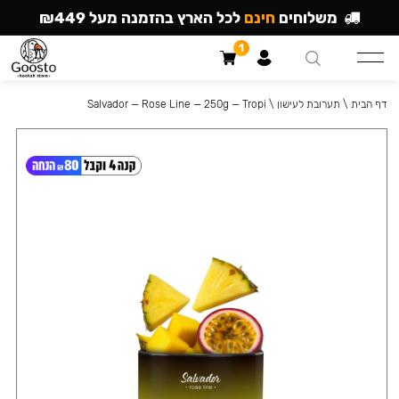
משלוחים
חינם
לכל הארץ בהזמנה מעל ₪449
1
דף הבית
\
תערובת לעישון
\
Salvador — Rose Line — 250g — Tropi