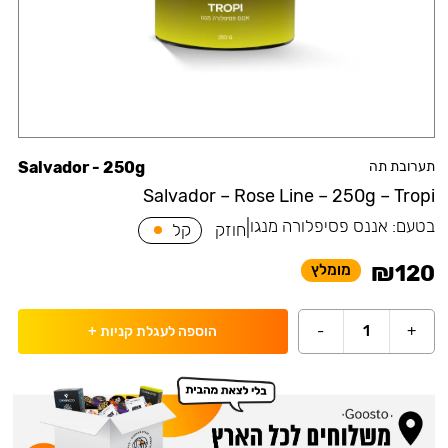
תערובת תה
Salvador - 250g
Salvador – Rose Line – 250g – Tropi
בטעם:
אננס פסיפלורה מנגו
|
חוזק
קל
₪
120
מומלץ
-
1
+
הוספה לעגלת קניות
+