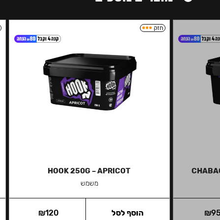
חזק
HOOK 250G – APRICOT
CHABAC
משמש
9
₪
הוסף לסל
120
₪