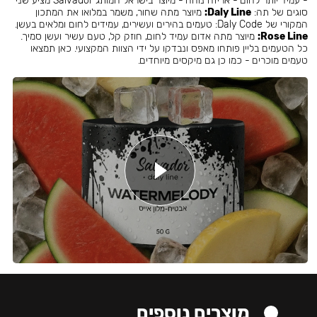
- עמיד יותר לחום - אריזה נוחה - מיוצר בישראל המותג Salvador מציע שני
סוגים של תה:
Daly Line:
מיוצר מתה שחור, משמר במלואו את המתכון
המקורי של Daly Code: טעמים בהירים ועשירים, עמידים לחום ומלאים בעשן.
Rose Line:
מיוצר מתה אדום עמיד לחום, חוזק קל, טעם עשיר ועשן סמיך.
כל הטעמים בליין פותחו מאפס ונבדקו על ידי הצוות המקצועי. כאן תמצאו
טעמים מוכרים - כמו כן גם מיקסים מיוחדים.
מוצרים נוספים