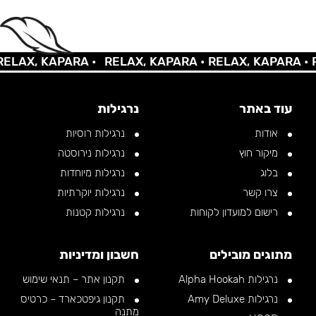
AX, KAPARA •
RELAX, KAPARA •
RELAX, KAPARA •
REL
עוד באתר
נרגילות
אודות
נרגילות רוסיות
מיקור חוץ
נרגילות נירוסטה
בלוג
נרגילות מיוחדות
צרו קשר
נרגילות יוקרתיות
רישום למועדון לקוחות
נרגילות קטנות
מתוגים מובילים
חשבון ומדיניות
נרגילות Alpha Hookah
תקנון אתר – תנאי שימוש
נרגילות Amy Deluxe
תקנון גיפטכארד – כרטיס
מתנה