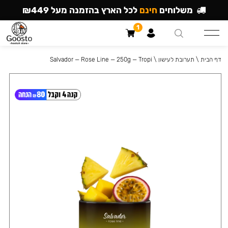
משלוחים
חינם
לכל הארץ בהזמנה מעל ₪449
1
דף הבית
\
תערובת לעישון
\
Salvador — Rose Line — 250g — Tropi