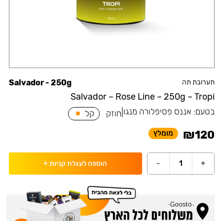
תערובת תה
Salvador - 250g
Salvador – Rose Line – 250g – Tropi
בטעם:
אננס פסיפלורה מנגו
|
חוזק
קל
₪
120
מומלץ
-
1
+
הוספה לעגלת קניות
+