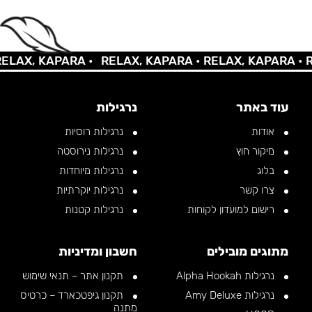
AX, KAPARA •
RELAX, KAPARA •
RELAX, KAPARA •
REL
עוד באתר
נרגילות
אודות
נרגילות רוסיות
מיקור חוץ
נרגילות נירוסטה
בלוג
נרגילות מיוחדות
צרו קשר
נרגילות יוקרתיות
רישום למועדון לקוחות
נרגילות קטנות
מתוגים מובילים
חשבון ומדיניות
נרגילות Alpha Hookah
תקנון אתר – תנאי שימוש
נרגילות Amy Deluxe
תקנון גיפטכארד – כרטיס
מתנה