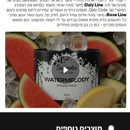
- עמיד יותר לחום - אריזה נוחה - מיוצר בישראל המותג Salvador מציע שני
סוגים של תה:
Daly Line:
מיוצר מתה שחור, משמר במלואו את המתכון
המקורי של Daly Code: טעמים בהירים ועשירים, עמידים לחום ומלאים בעשן.
Rose Line:
מיוצר מתה אדום עמיד לחום, חוזק קל, טעם עשיר ועשן סמיך.
כל הטעמים בליין פותחו מאפס ונבדקו על ידי הצוות המקצועי. כאן תמצאו
טעמים מוכרים - כמו כן גם מיקסים מיוחדים.
מוצרים נוספים