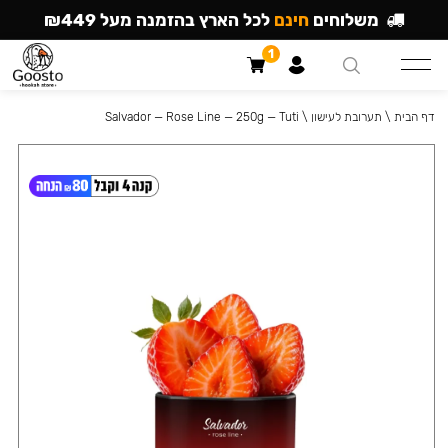
משלוחים
חינם
לכל הארץ בהזמנה מעל ₪449
1
דף הבית
\
תערובת לעישון
\
Salvador — Rose Line — 250g — Tuti