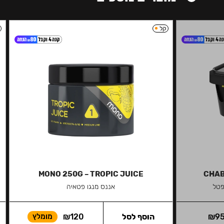
קל
MONO 250G – TROPIC JUICE
CHAB
פטל
אננס מנגו פטאיה
9
₪
הוסף לסל
120
₪
מומלץ