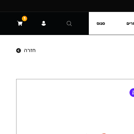
1
רים
סנוס
חזרה