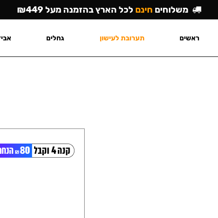
משלוחים
חינם
לכל הארץ בהזמנה מעל ₪449
ראשים
תערובת לעישון
גחלים
אביז