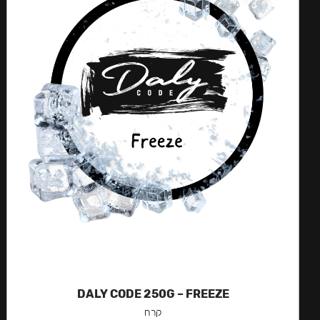
DALY CODE 250G – FREEZE
קרח