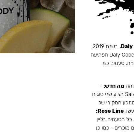
בשנת 2019,
זו הייתה תערובת התה הראשונה שהובאה מרוסיה לישראל. Daly Code הפתיעה
מת. טעמים כמו
 זהה
מה חדש:
-
עמיד יותר לחום - אריזה נוחה - מיוצר בישראל המותג Salvador מציע שני סוגים
תכון המקורי של
Rose Line:
 כל הטעמים בליין
 מוכרים - כמו כן