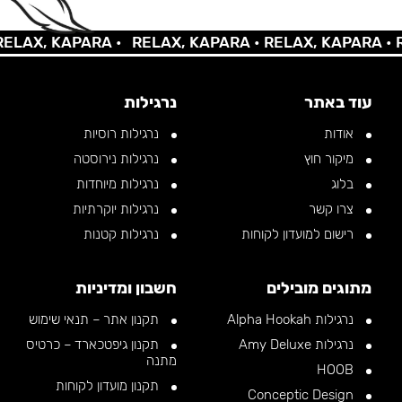
AX, KAPARA •
RELAX, KAPARA •
RELAX, KAPARA •
REL
עוד באתר
נרגילות
אודות
נרגילות רוסיות
מיקור חוץ
נרגילות נירוסטה
בלוג
נרגילות מיוחדות
צרו קשר
נרגילות יוקרתיות
רישום למועדון לקוחות
נרגילות קטנות
מתוגים מובילים
חשבון ומדיניות
נרגילות Alpha Hookah
תקנון אתר – תנאי שימוש
נרגילות Amy Deluxe
תקנון גיפטכארד – כרטיס
מתנה
HOOB
תקנון מועדון לקוחות
Conceptic Design