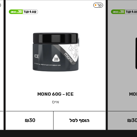
קל
MONO 60G – ICE
MON
אייס
3
₪
הוסף לסל
30
₪