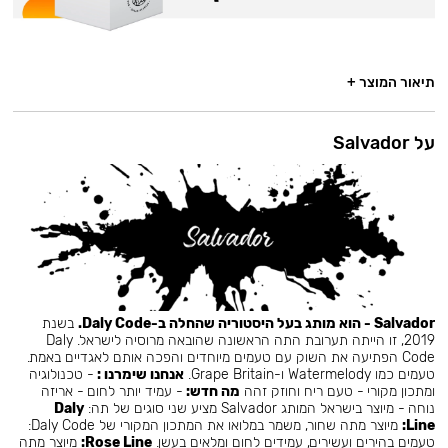
תיאור המוצר +
על Salvador
Salvador - הוא מותג בעל היסטוריה שהחלה ב-Daly Code.
בשנת
2019, זו הייתה תערובת התה הראשונה שהובאה מרוסיה לישראל. Daly
Code הפתיעה את השוק עם טעמים מיוחדים והפכה אותם לאגדיים באמת.
טעמים כמו Watermelody ו-Grape Britain.
אנחנו שימרנו :
- טכנולוגיה
ומתכון מקורי - טעם ריח וחוזק זהה
מה חדש:
- עמיד יותר לחום - אריזה
נוחה - מיוצר בישראל המותג Salvador מציע שני סוגים של תה:
Daly
Line:
מיוצר מתה שחור, משמר במלואו את המתכון המקורי של Daly Code:
טעמים בהירים ועשירים, עמידים לחום ומלאים בעשן.
Rose Line:
מיוצר מתה