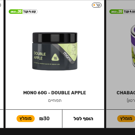
קל
MONO 60G – DOUBLE APPLE
CHABAC
טון)
תפוחיים
מומלץ
הוסף לסל
30
₪
מומלץ