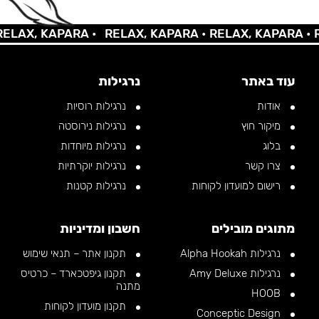
AX, KAPARA •
RELAX, KAPARA •
RELAX, KAPARA •
REL
עוד באתר
נרגילות
אודות
נרגילות רוסיות
מיקור חוץ
נרגילות נירוסטה
בלוג
נרגילות מיוחדות
צרו קשר
נרגילות יוקרתיות
רישום למועדון לקוחות
נרגילות קטנות
מתוגים מובילים
חשבון ומדיניות
נרגילות Alpha Hookah
תקנון אתר – תנאי שימוש
נרגילות Amy Deluxe
תקנון גיפטכארד – כרטיס
מתנה
HOOB
תקנון מועדון לקוחות
Conceptic Design