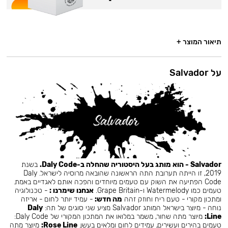
תיאור המוצר +
על Salvador
Salvador - הוא מותג בעל היסטוריה שהחלה ב-Daly Code.
בשנת
2019, זו הייתה תערובת התה הראשונה שהובאה מרוסיה לישראל. Daly
Code הפתיעה את השוק עם טעמים מיוחדים והפכה אותם לאגדיים באמת.
טעמים כמו Watermelody ו-Grape Britain.
אנחנו שימרנו :
- טכנולוגיה
ומתכון מקורי - טעם ריח וחוזק זהה
מה חדש:
- עמיד יותר לחום - אריזה
נוחה - מיוצר בישראל המותג Salvador מציע שני סוגים של תה:
Daly
Line:
מיוצר מתה שחור, משמר במלואו את המתכון המקורי של Daly Code:
טעמים בהירים ועשירים, עמידים לחום ומלאים בעשן.
Rose Line:
מיוצר מתה