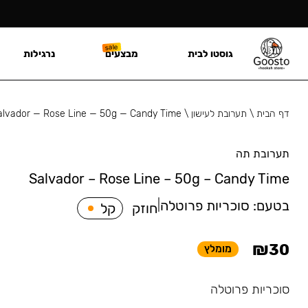
גוסטו לבית
מבצעים
נרגילות
דף הבית
\
תערובת לעישון
\
alvador — Rose Line — 50g — Candy Time
תערובת תה
Salvador – Rose Line – 50g – Candy Time
בטעם:
סוכריות פרוטלה
|
חוזק
קל
₪
30
מומלץ
סוכריות פרוטלה