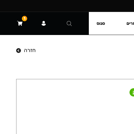
1
רים
סנוס
חזרה