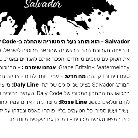
Salvador - הוא מותג בעל היסטוריה שהחלה ב-Daly Code.
את השוק עם טעמים מיוחדים והפכה אותם לאגדיים באמת. ט
Watermelody ו-Grape Britain.
אנחנו שימרנו :
- טכנולוגי
טעם ריח וחוזק זהה
מה חדש:
- עמיד יותר לחום - אריזה נו
המותג Salvador מציע שני סוגים של תה:
Daly Line:
מיוצר
במלואו את המתכון המקורי של aly Code
לחום ומלאים בעשן.
Rose Line:
מיוצר מתה אדום עמיד לחום
עשיר ועשן סמיך. כל הטעמים בליין פותחו מאפס ונבדקו על ידי
כאן תמצאו טעמים מוכרים - כמו כן גם מיקסים מיוחדים.