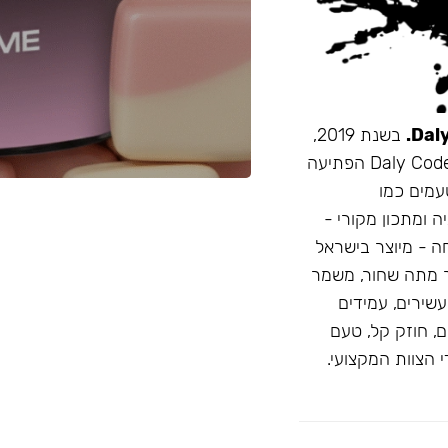
בשנת 2019,
זו הייתה תערובת התה הראשונה שהובאה מרוסיה לישראל. Daly Code הפתיעה
עמים כמו
ה ומתכון מקורי -
חה - מיוצר בישראל
 מתה שחור, משמר
D: טעמים בהירים ועשירים, עמידים
, חוזק קל, טעם
 הצוות המקצועי.